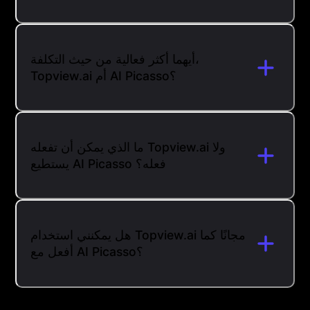
أيهما أكثر فعالية من حيث التكلفة،
Topview.ai أم AI Picasso؟
ما الذي يمكن أن تفعله Topview.ai ولا
يستطيع AI Picasso فعله؟
هل يمكنني استخدام Topview.ai مجانًا كما
أفعل مع AI Picasso؟