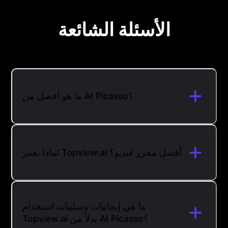
الأسئلة الشائعة
ما هو أفضل من AI Picasso؟
لماذا يعتبر Topview.ai أفضل محرر فيديو؟
ما هي إيجابيات وسلبيات استخدام
Topview.ai بدلاً من AI Picasso؟