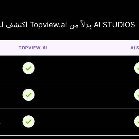
اكتشف لماذا يختار المبدعون Topview.ai بدلاً من AI STUDIOS
TOPVIEW.AI
AI 
م