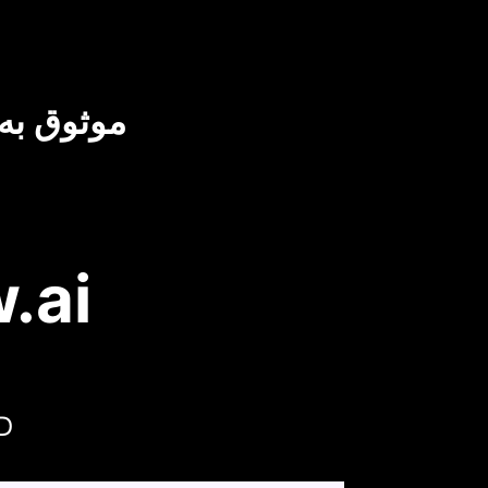
موثوق به 
D-ID م
اكتشف لماذا