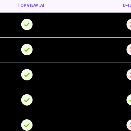
TOPVIEW.AI
D-I