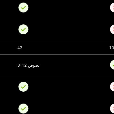
42
1
3-12 نصوص