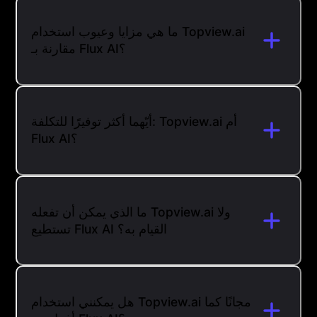
ما هي مزايا وعيوب استخدام Topview.ai
مقارنة بـ Flux AI؟
أيّهما أكثر توفيرًا للتكلفة: Topview.ai أم
Flux AI؟
ما الذي يمكن أن تفعله Topview.ai ولا
تستطيع Flux AI القيام به؟
هل يمكنني استخدام Topview.ai مجانًا كما