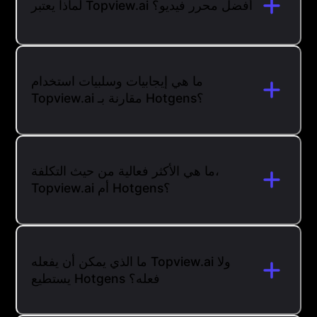
لماذا يعتبر Topview.ai أفضل محرر فيديو؟
ما هي إيجابيات وسلبيات استخدام
Topview.ai مقارنة بـ Hotgens؟
ما هي الأكثر فعالية من حيث التكلفة،
Topview.ai أم Hotgens؟
ما الذي يمكن أن يفعله Topview.ai ولا
يستطيع Hotgens فعله؟