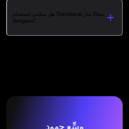
هل يمكنني استخدام Topview.ai مجانًا مثل
Hotgens؟
وسِّع جهود