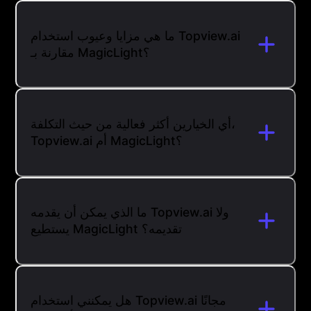
ما هي مزايا وعيوب استخدام Topview.ai
مقارنة بـ MagicLight؟
أي الخيارين أكثر فعالية من حيث التكلفة،
Topview.ai أم MagicLight؟
ما الذي يمكن أن يقدمه Topview.ai ولا
يستطيع MagicLight تقديمه؟
هل يمكنني استخدام Topview.ai مجانًا