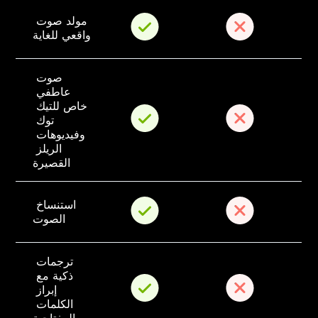
مولد صوت 
واقعي للغاية
صوت 
عاطفي 
خاص للتيك 
توك 
وفيديوهات 
الريلز 
القصيرة
استنساخ 
الصوت
ترجمات 
ذكية مع 
إبراز 
الكلمات 