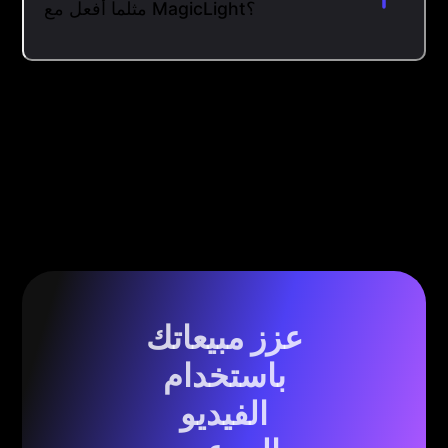
مثلما أفعل مع MagicLight؟
عزز مبيعاتك
باستخدام
الفيديو