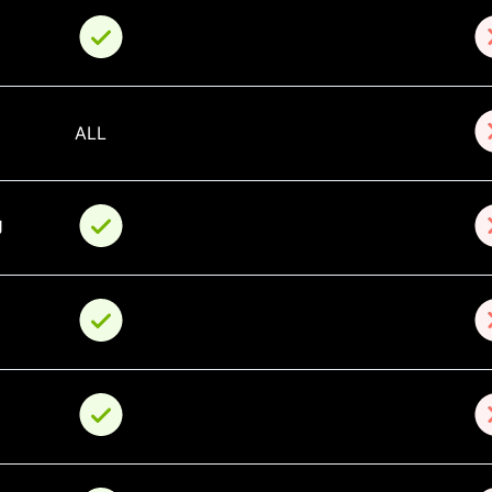
ALL
م