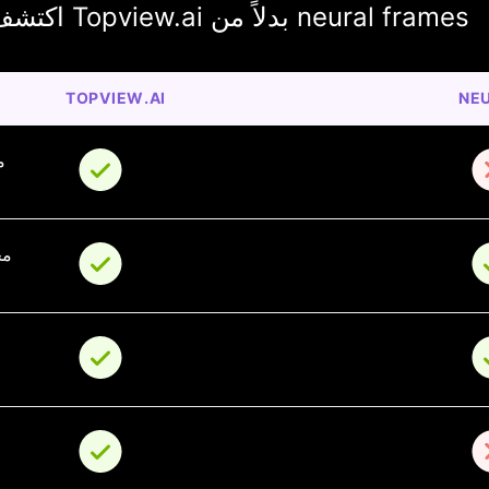
اكتشف لماذا يختار المبدعون Topview.ai بدلاً من neural frames
TOPVIEW.AI
NE
م
مح