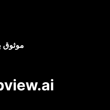
موثوق ب
neural frames مقابل i