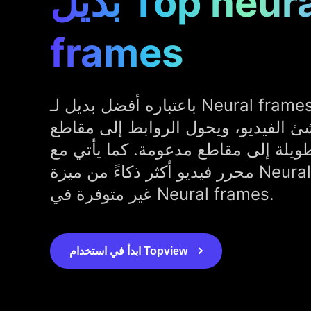
بديل Top neural
frames
باعتباره أفضل بديل لـ Neural frames، يوفر Topview.ai
ئ الفيديو، ويحول الروابط إلى مقاطع
طويلة إلى مقاطع مدعومة. كما يأتي مع
محرر فيديو أكثر ذكاءً من ميزة Neural frames، وهي ميزة
غير متوفرة في Neural frames.
ابدأ في استخدام Topview