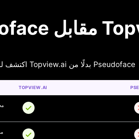
 Topview.ai
اكتشف لماذا يختار المبدعون Topview.ai بدلًا من Pseudoface
TOPVIEW.AI
PS
مح
مح