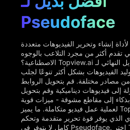
أفضل بديل لـ
Pseudoface
داة إنشاء وتحرير الفيديوهات متعددة
ي تقدم أكثر من مجرد التلاعب بالوجوه
الاصطناعية؟ Topview.ai هو البديل النهائي لـ Pseudoface،
ليد الفيديوهات بشكل أكثر تنوعًا لجلب
 من مصادر مختلفة. قم بتحويل الروابط
لة إلى فيديوهات ديناميكية وقم بتحويل
ذكاء إلى مقاطع مشوقة - ميزات قوية
لعملية عمل فيديو متكاملة. ما يميز Topview.ai حقًا هو محرر
ي الذي يوفر قوة تحرير متقدمة وتحكم
كامل لا يتوفر في Pseudoface. اختر Topview.ai لإنتاج