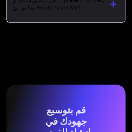
هل يمكنني استخدام Topview.ai مجانًا كما
يمكنني مع Ready Player Me؟
قم بتوسيع
جهودك في