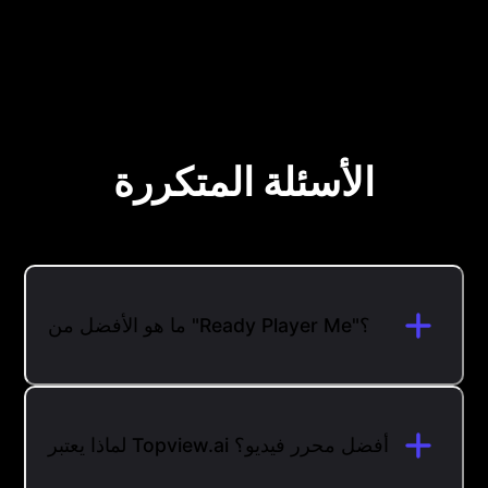
الأسئلة المتكررة
ما هو الأفضل من "Ready Player Me"؟
لماذا يعتبر Topview.ai أفضل محرر فيديو؟