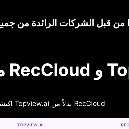
 من قبل الشركات الرائدة من جميع
Topview.
اكتشف لماذا يختار المبدعون Topview.ai بدلاً من RecCloud
TOPVIEW.AI
RE