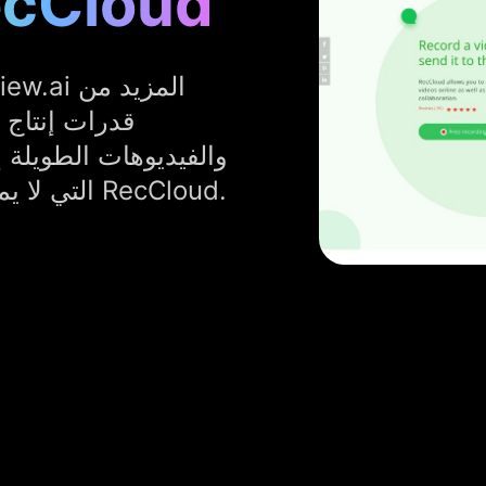
أفضل بديل لـ ud
قدرات إنتاج 
والفيديوهات الطويلة 
فيديو أذكى من ميزة RecCloud، التي لا يمتلكها RecCloud.