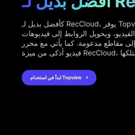
RecClo
كأفضل بديل لـ RecCloud، يوفر Topview.ai المزيد من
الفيديو، ويحويل الروابط إلى فيديوهات
إلى مقاطع مدعومة. كما يأتي مع محرر
ابدأ في استخدام Topview