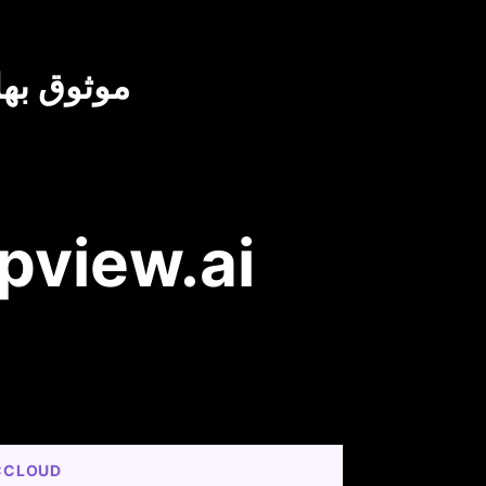
موثوق بها
مقارنة بين RecCloud و ai
CCLOUD