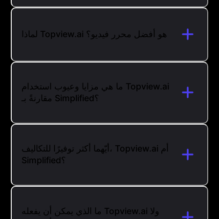
لماذا Topview.ai هو أفضل محرر فيديو؟
ما هي مزايا وعيوب استخدام Topview.ai
مقارنةً بـ Simplified؟
أيّهما أكثر توفيرًا للتكاليف، Topview.ai أم
Simplified؟
ما الذي يمكن أن يفعله Topview.ai ولا