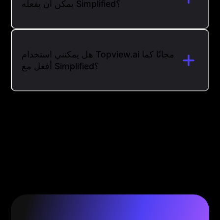
يمكن أن يفعله Simplified؟
هل يمكنني استخدام Topview.ai مجانًا كما
أفعل مع Simplified؟