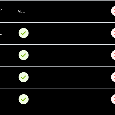
ALL
deo