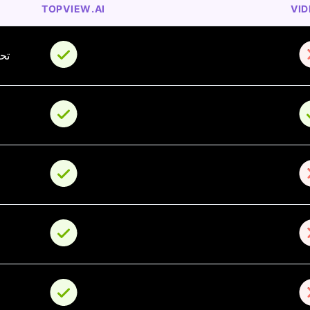
TOPVIEW.AI
VID
itor