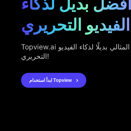
فضل بديل لذكاء
الفيديو التحريري
Topview.ai هو الخيار المثالي بديلًا لذكاء الفيديو
التحريري!
ابدأ استخدام Topview