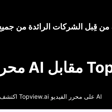
من قِبل الشركات الرائدة من جميع
 Topview.ai
اكتشف لماذا يختار المبدعون Topview.ai على محرر الفيديو AI