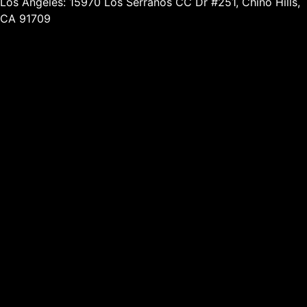
Los Angeles: 15970 Los Serranos CC Dr #251, Chino Hills,
CA 91709