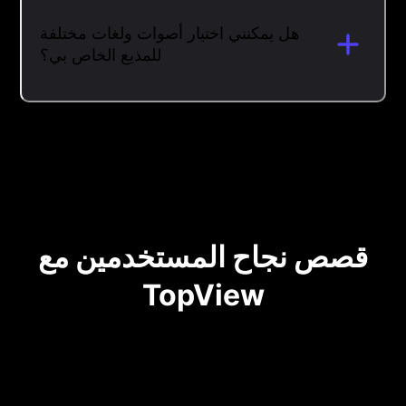
هل يمكنني اختيار أصوات ولغات مختلفة
للمذيع الخاص بي؟
قصص نجاح المستخدمين مع
TopView