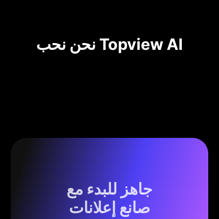
نحن نحب Topview AI
جاهز للبدء مع
صانع إعلانات