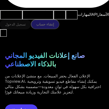
النماذج
الموارد
أدوات الذكاء
حالات
الأسعار
API
المهارات
الاصطناعي
الاستخدام
إنشاء حساب
تسجيل الدخول
صانع إعلانات الفيديو المجاني
بالذكاء الاصطناعي
الإعلان الفعال يحفز المبيعات. مع منشئ الإعلانات من
Topview.AI، يمكنك إنشاء مقاطع فيديو تسويقية وترويجية
احترافية بكل سهولة في ثوانٍ معدودة—مصممة بشكل مثالي
لتعزيز علامتك التجارية وزيادة مبيعاتك فورًا.