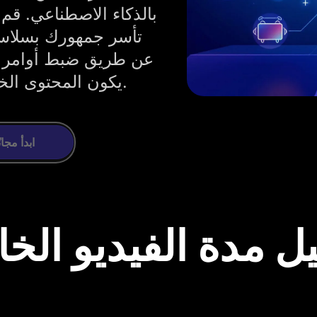
بالذكاء الاصطناعي. قم
تأسر جمهورك بسلاسة
عن طريق ضبط أوامر ا
يكون المحتوى الخاص بك جذاب ومصمم وفقًا لاحتياجاتك.
ابدأ مجانً
ل مدة الفيديو الخ