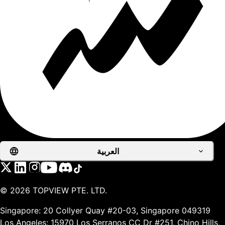
العربية
©
2026
TOPVIEW PTE. LTD.
Singapore: 20 Collyer Quay #20-03, Singapore 049319
Los Angeles: 15970 Los Serranos CC Dr #251, Chino Hills,