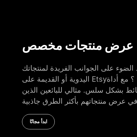
عرض منتجات مخصص
الضوء على الجوانب الفريدة لمنتجاتك
اليدوية أو القديمة على Etsy؟ مع أداة TopView's AI، يمكنك
ئط بشكل سلس. مثالي للبائعين الذين
ابدأ مجانًا