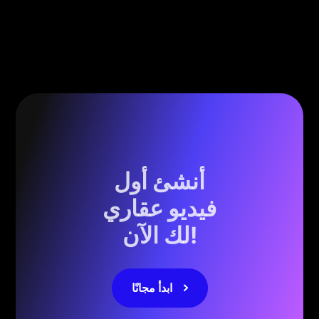
أنشئ أول
فيديو عقاري
لك الآن!
ابدأ مجانًا