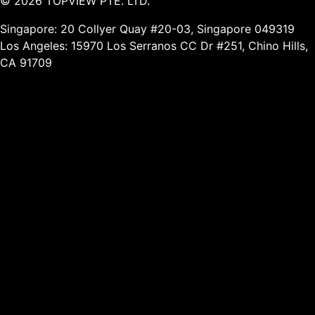
©
2026
TOPVIEW PTE. LTD.
Singapore: 20 Collyer Quay #20-03, Singapore 049319
Los Angeles: 15970 Los Serranos CC Dr #251, Chino Hills,
CA 91709