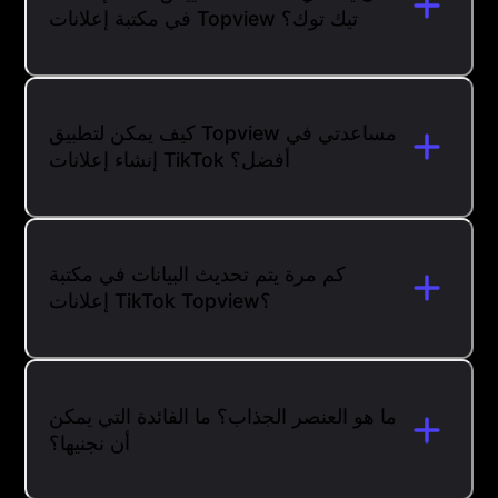
في مكتبة إعلانات Topview تيك توك؟
كيف يمكن لتطبيق Topview مساعدتي في
إنشاء إعلانات TikTok أفضل؟
كم مرة يتم تحديث البيانات في مكتبة
إعلانات TikTok Topview؟
ما هو العنصر الجذاب؟ ما الفائدة التي يمكن
أن نجنيها؟