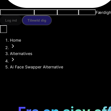
Færdigh
Anvendelsestilfælde
AI-værktøjer
Ressourcer
Modeller
Log ind
Tilmeld dig
Home
Alternatives
Ai Face Swapper Alternative