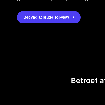
Begynd at bruge Topview
Betroet a