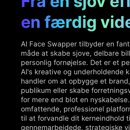
Fra en sjov eff
en færdig vid
AI Face Swapper tilbyder en fan
måde at skabe sjove, delbare bille
personlig fornøjelse. Det er et 
AI's kreative og underholdende k
handler om at opbygge et brand
publikum eller skabe forretnings
for mere end blot en nyskabelse.
omfattende, professionel platfor
til at forvandle dit kerneindhold ti
gennemarbejdede, strategiske vi