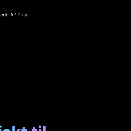
eder
API
Priser