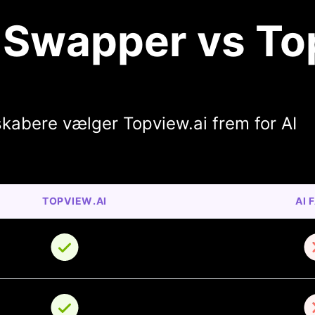
 Swapper vs To
 skabere vælger Topview.ai frem for AI
TOPVIEW.AI
AI 