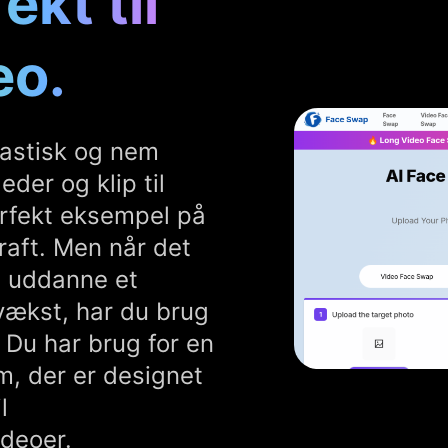
ekt til
eo.
tastisk og nem
der og klip til
perfekt eksempel på
raft. Men når det
, uddanne et
vækst, har du brug
 Du har brug for en
m, der er designet
l
deoer.