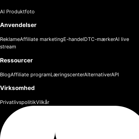
AI Produktfoto
Anvendelser
Reklame
Affiliate marketing
E-handel
DTC-mærker
AI live
stream
Ressourcer
Blog
Affiliate program
Læringscenter
Alternativer
API
Virksomhed
Privatlivspolitik
Vilkår