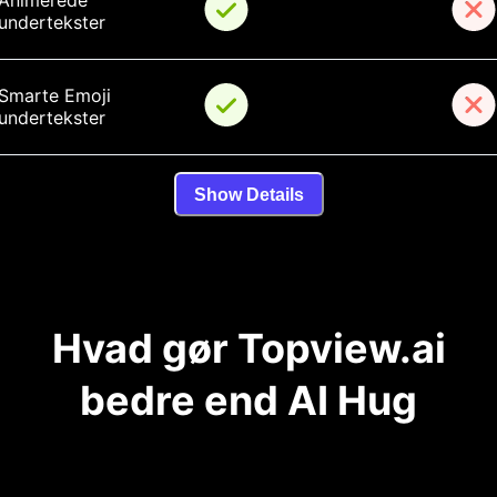
Animerede 
undertekster
Smarte Emoji 
undertekster
Show Details
Hvad gør Topview.ai
bedre end AI Hug