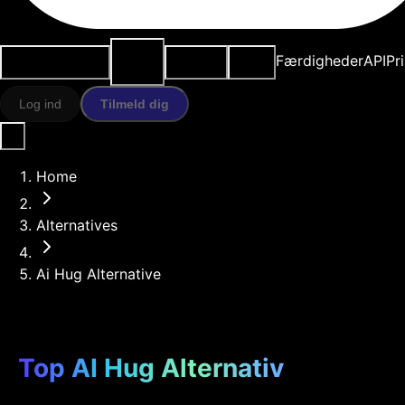
AI-
Anvendelsestilfælde
Ressourcer
Modeller
Færdigheder
API
Pr
værktøjer
Log ind
Tilmeld dig
Home
Alternatives
Ai Hug Alternative
Top AI Hug Alternativ