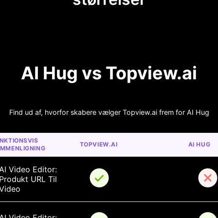
AI Hug vs Topview.ai
Find ud af, hvorfor skabere vælger Topview.ai frem for AI Hug
NKTIONSVIS 
TOPVIEW.AI
AI HUG
MMENLIGNING
AI Video Editor: 
Produkt URL Til 
Video
AI Video Editor: 