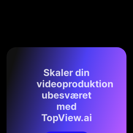
Skaler din
videoproduktion
ubesværet
med
TopView.ai