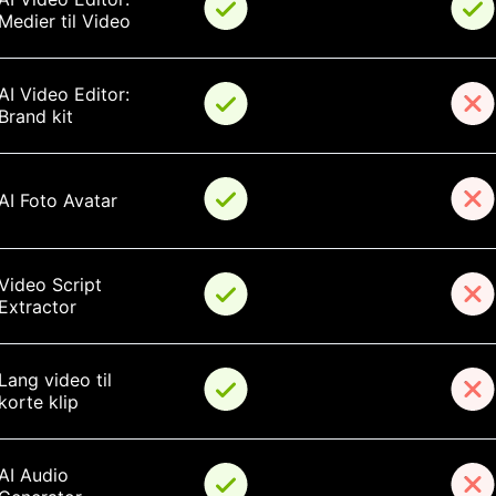
Medier til Video
AI Video Editor: 
Brand kit
AI Foto Avatar
Video Script 
Extractor
Lang video til 
korte klip
AI Audio 