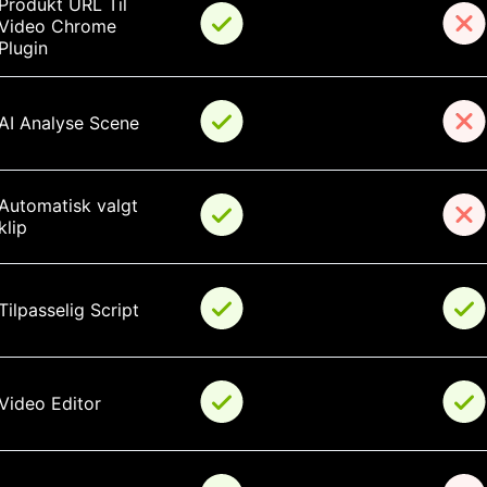
Produkt URL Til 
Video Chrome 
Plugin
AI Analyse Scene
Automatisk valgt 
klip
Tilpasselig Script
Video Editor