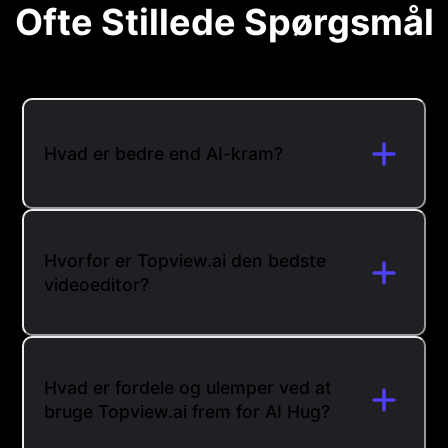
Ofte Stillede Spørgsmål
Hvad er bedre end AI-kram?
Hvorfor er Topview.ai den bedste
videoeditor?
Hvad er fordele og ulemper ved at
bruge Topview.ai frem for AI Hug?