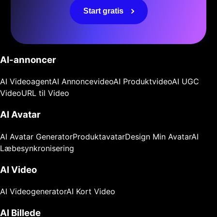
Start gratis
AI-annoncer
AI Videoagent
AI Annoncevideo
AI Produktvideo
AI UGC
Video
URL til Video
AI Avatar
AI Avatar Generator
Produktavatar
Design Min Avatar
AI
Læbesynkronisering
AI Video
AI Videogenerator
AI Kort Video
AI Billede