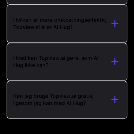
Hvilken er mere omkostningseffektiv,
Topview.ai eller AI Hug?
Hvad kan Topview.ai gøre, som AI
Hug ikke kan?
Kan jeg bruge Topview.ai gratis,
ligesom jeg kan med AI Hug?