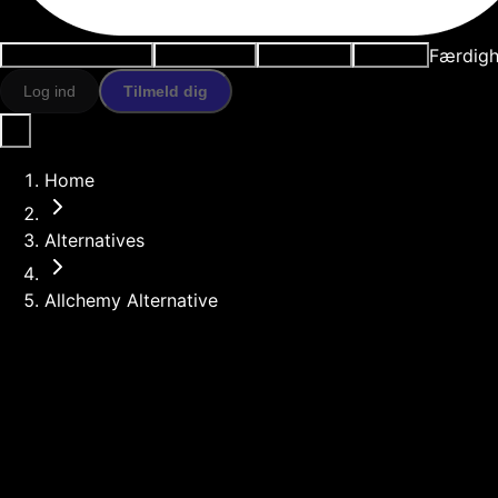
Færdigh
Anvendelsestilfælde
AI-værktøjer
Ressourcer
Modeller
Log ind
Tilmeld dig
Home
Alternatives
Allchemy Alternative