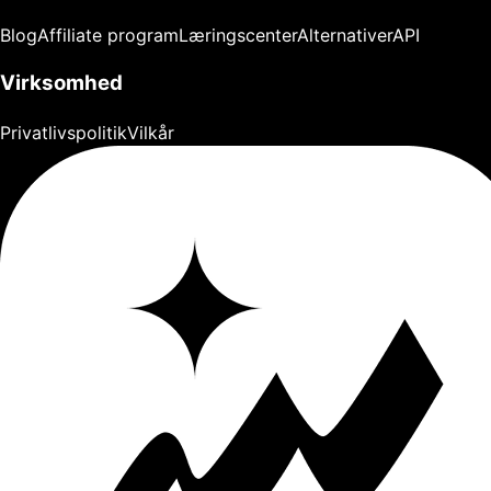
Blog
Affiliate program
Læringscenter
Alternativer
API
Virksomhed
Privatlivspolitik
Vilkår