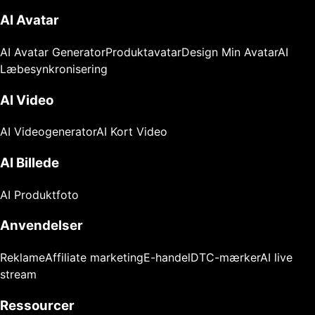
AI Avatar
AI Avatar Generator
Produktavatar
Design Min Avatar
AI
Læbesynkronisering
AI Video
AI Videogenerator
AI Kort Video
AI Billede
AI Produktfoto
Anvendelser
Reklame
Affiliate marketing
E-handel
DTC-mærker
AI live
stream
Ressourcer