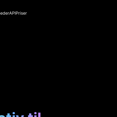
eder
API
Priser