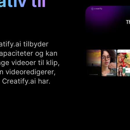
tiv til
tify.ai tilbyder
apaciteter og kan
ge videoer til klip,
n videoredigerer,
Creatify.ai har.