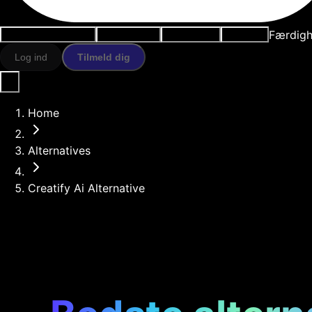
Færdigh
Anvendelsestilfælde
AI-værktøjer
Ressourcer
Modeller
Log ind
Tilmeld dig
Home
Alternatives
Creatify Ai Alternative