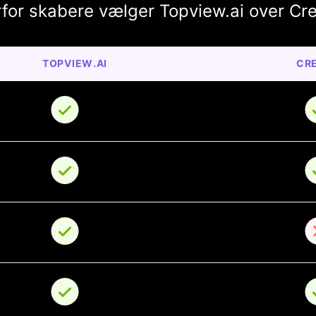
or skabere vælger Topview.ai over Crea
TOPVIEW.AI
CRE