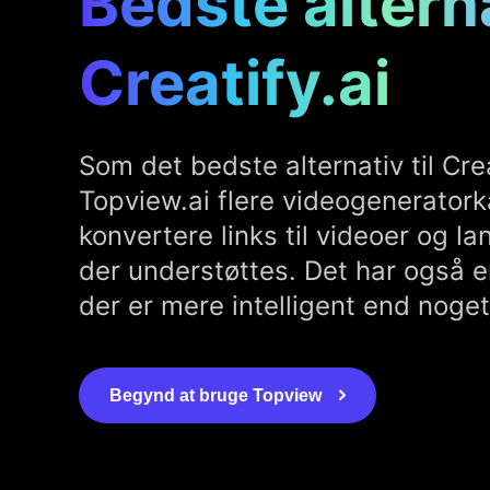
Bedste alterna
Creatify.ai
Som det bedste alternativ til Crea
Topview.ai flere videogeneratork
konvertere links til videoer og lan
der understøttes. Det har også e
der er mere intelligent end noget 
Begynd at bruge Topview