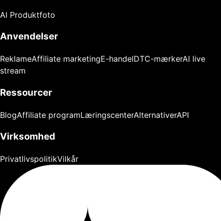
AI Produktfoto
Anvendelser
Reklame
Affiliate marketing
E-handel
DTC-mærker
AI live
stream
Ressourcer
Blog
Affiliate program
Læringscenter
Alternativer
API
Virksomhed
Privatlivspolitik
Vilkår