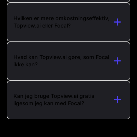
Hvilken er mere omkostningseffektiv,
Topview.ai eller Focal?
Hvad kan Topview.ai gøre, som Focal
ikke kan?
Kan jeg bruge Topview.ai gratis
ligesom jeg kan med Focal?