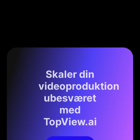
Skaler din
videoproduktion
ubesværet
med
TopView.ai