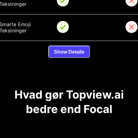
Tekstninger
Smarte Emoji 
Tekstninger
Show Details
Hvad gør Topview.ai
bedre end Focal