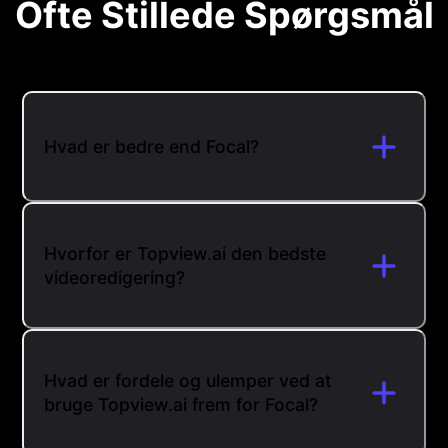
Ofte Stillede Spørgsmål
Hvad er bedre end Focal?
Hvorfor er Topview.ai den bedste
videoredigering?
Hvad er fordele og ulemper ved at
bruge Topview.ai frem for Focal?