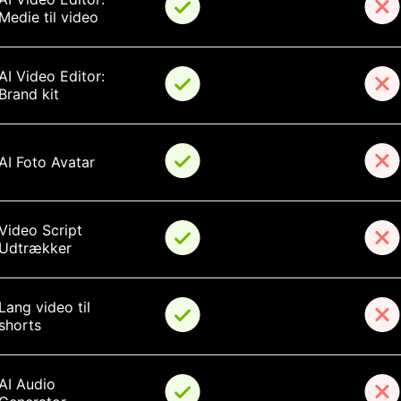
Medie til video
AI Video Editor: 
Brand kit
AI Foto Avatar
Video Script 
Udtrækker
Lang video til 
shorts
AI Audio 