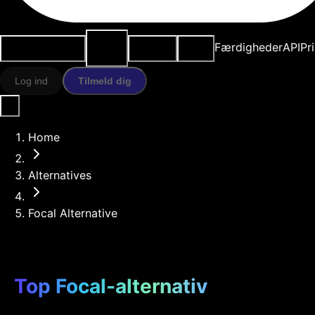
AI-
Anvendelsestilfælde
Ressourcer
Modeller
Færdigheder
API
Pr
værktøjer
Log ind
Tilmeld dig
Home
Alternatives
Focal Alternative
Top Focal-alternativ