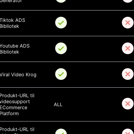
Generator
Tiktok ADS 
Bibliotek
Youtube ADS 
Bibliotek
Viral Video Krog
Produkt-URL til 
videosupport 
ALL
ECommerce 
Platform
Produkt-URL til 