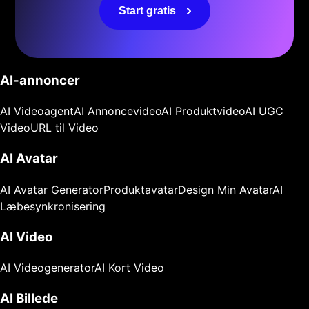
Start gratis
AI-annoncer
AI Videoagent
AI Annoncevideo
AI Produktvideo
AI UGC
Video
URL til Video
AI Avatar
AI Avatar Generator
Produktavatar
Design Min Avatar
AI
Læbesynkronisering
AI Video
AI Videogenerator
AI Kort Video
AI Billede