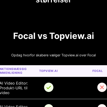
Focal vs Topview.ai
Opdag hvorfor skabere vælger Topview.ai over Focal
NKTIONSMÆSSIG 
TOPVIEW.AI
FOCAL
MMENLIGNING
AI Video Editor: 
Produkt-URL til 
video
AI Video Editor: 