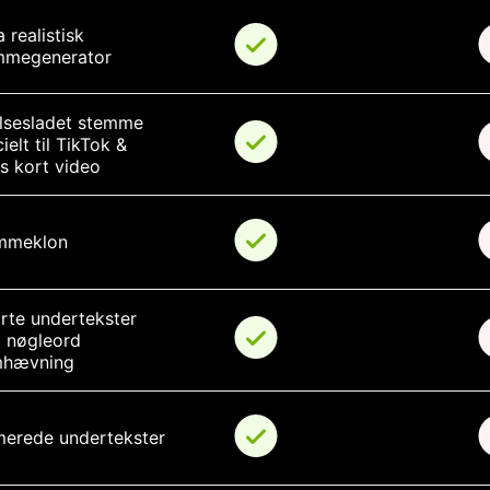
a realistisk 
mmegenerator
lsesladet stemme 
ielt til TikTok & 
s kort video
mmeklon
te undertekster 
 nøgleord 
mhævning
merede undertekster