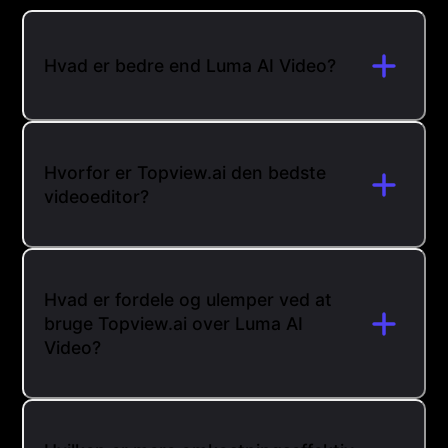
Hvad er bedre end Luma AI Video?
Hvorfor er Topview.ai den bedste
videoeditor?
Hvad er fordele og ulemper ved at
bruge Topview.ai over Luma AI
Video?