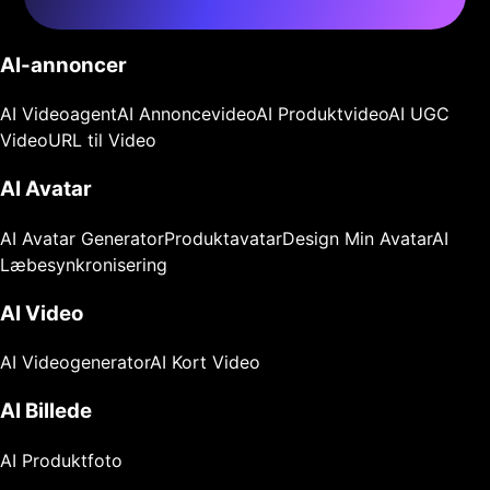
AI-annoncer
AI Videoagent
AI Annoncevideo
AI Produktvideo
AI UGC
Video
URL til Video
AI Avatar
AI Avatar Generator
Produktavatar
Design Min Avatar
AI
Læbesynkronisering
AI Video
AI Videogenerator
AI Kort Video
AI Billede
AI Produktfoto