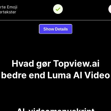
rte Emoji 
rtekster
Show Details
Hvad gør Topview.ai
bedre end Luma AI Video