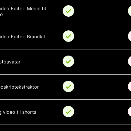
ideo Editor: Medie til 
eo
ideo Editor: Brandkit
otoavatar
oskriptekstraktor
 video til shorts