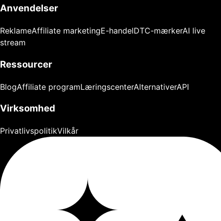
Anvendelser
Reklame
Affiliate marketing
E-handel
DTC-mærker
AI live
stream
Ressourcer
Blog
Affiliate program
Læringscenter
Alternativer
API
Virksomhed
Privatlivspolitik
Vilkår