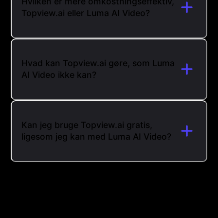
Hvilken er mere omkostningseffektiv,
Topview.ai eller Luma AI Video?
Hvad kan Topview.ai gøre, som Luma
AI Video ikke kan?
Kan jeg bruge Topview.ai gratis,
ligesom jeg kan med Luma AI Video?