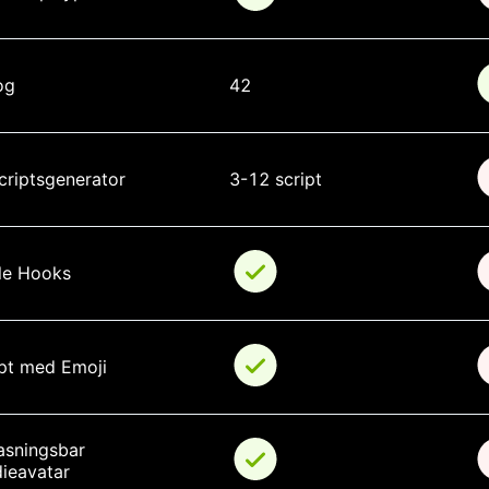
og
42
criptsgenerator
3-12 script
le Hooks
pt med Emoji
asningsbar 
ieavatar