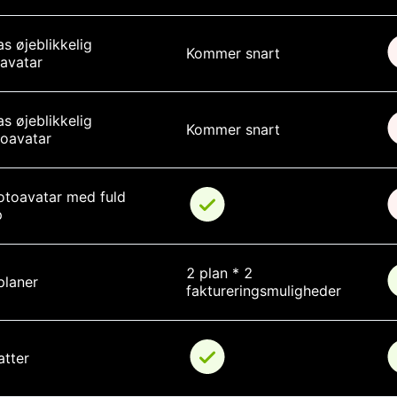
as øjeblikkelig 
Kommer snart
avatar
as øjeblikkelig 
Kommer snart
eoavatar
otoavatar med fuld 
p
2 plan * 2 
planer
faktureringsmuligheder
tter