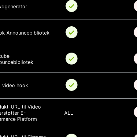
ydgenerator
ok Announcebibliotek
tube 
ouncebibliotek
l video hook
ukt-URL til Video 
rstøtter E-
ALL
merce Platform