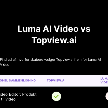
Luma AI Video vs
Topview.ai
Find ud af, hvorfor skabere vælger Topview.ai frem for Luma AI
Video
LUMA
IONEL SAMMENLIGNING
TOPVIEW.AI
VID
ideo Editor: Produkt 
til video