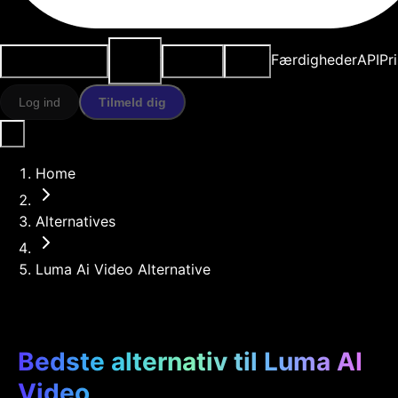
AI-
Anvendelsestilfælde
Ressourcer
Modeller
Færdigheder
API
Pr
værktøjer
Log ind
Tilmeld dig
Home
Alternatives
Luma Ai Video Alternative
Bedste alternativ til Luma AI
Video