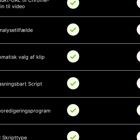
dukt-URL til Chrome-
in til video
nalysetilfælde
matisk valg af klip
asningsbart Script
eoredigeringsprogram
l Skripttype