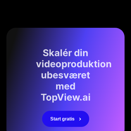
Skalér din
videoproduktion
ubesværet
med
TopView.ai
Start gratis