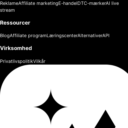
Reklame
Affiliate marketing
E-handel
DTC-mærker
AI live
stream
Ressourcer
Blog
Affiliate program
Læringscenter
Alternativer
API
Virksomhed
Privatlivspolitik
Vilkår