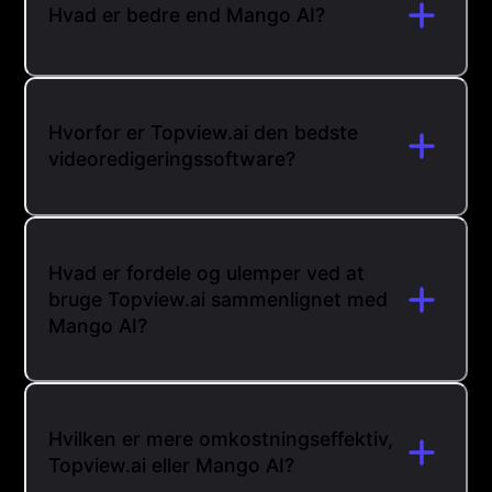
Hvad er bedre end Mango AI?
Hvorfor er Topview.ai den bedste
videoredigeringssoftware?
Hvad er fordele og ulemper ved at
bruge Topview.ai sammenlignet med
Mango AI?
Hvilken er mere omkostningseffektiv,
Topview.ai eller Mango AI?