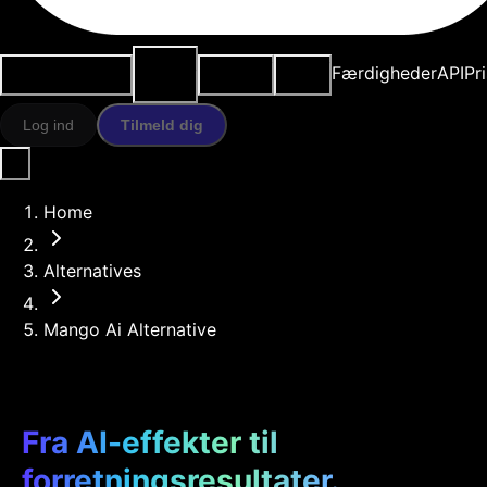
AI-
Anvendelsestilfælde
Ressourcer
Modeller
Færdigheder
API
Pr
værktøjer
Log ind
Tilmeld dig
Home
Alternatives
Mango Ai Alternative
Fra AI-effekter til
forretningsresultater.