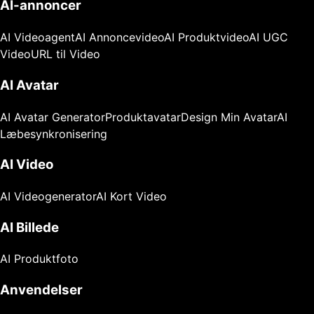
AI-annoncer
AI Videoagent
AI Annoncevideo
AI Produktvideo
AI UGC
Video
URL til Video
AI Avatar
AI Avatar Generator
Produktavatar
Design Min Avatar
AI
Læbesynkronisering
AI Video
AI Videogenerator
AI Kort Video
AI Billede
AI Produktfoto
Anvendelser