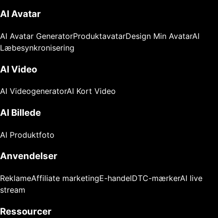
AI Avatar
AI Avatar Generator
Produktavatar
Design Min Avatar
AI
Læbesynkronisering
AI Video
AI Videogenerator
AI Kort Video
AI Billede
AI Produktfoto
Anvendelser
Reklame
Affiliate marketing
E-handel
DTC-mærker
AI live
stream
Ressourcer