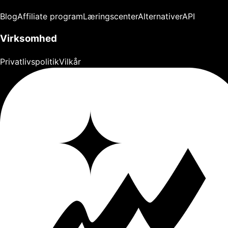
Blog
Affiliate program
Læringscenter
Alternativer
API
Virksomhed
Privatlivspolitik
Vilkår