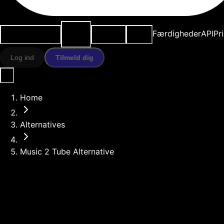
AI-
Anvendelsestilfælde
Ressourcer
Modeller
Færdigheder
API
Pr
værktøjer
Log ind
Tilmeld dig
Home
Alternatives
Music 2 Tube Alternative