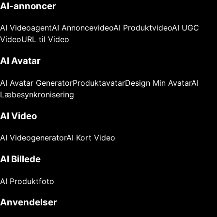
AI-annoncer
AI Videoagent
AI Annoncevideo
AI Produktvideo
AI UGC
Video
URL til Video
AI Avatar
AI Avatar Generator
Produktavatar
Design Min Avatar
AI
Læbesynkronisering
AI Video
AI Videogenerator
AI Kort Video
AI Billede
AI Produktfoto
Anvendelser