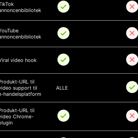
TikTok 
annoncenbibliotek
YouTube 
annoncenbibliotek
Viral video hook
Produkt-URL til 
video support til 
ALLE
e-handelsplatform
Produkt-URL til 
video Chrome-
plugin