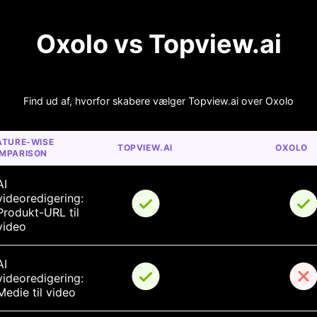
Oxolo vs Topview.ai
Find ud af, hvorfor skabere vælger Topview.ai over Oxolo
ATURE-WISE 
TOPVIEW.AI
OXOLO
MPARISON
AI 
videoredigering: 
Produkt-URL til 
video
AI 
videoredigering: 
Medie til video