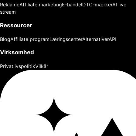
Reklame
Affiliate marketing
E-handel
DTC-mærker
AI live
stream
Ressourcer
Blog
Affiliate program
Læringscenter
Alternativer
API
Virksomhed
Privatlivspolitik
Vilkår