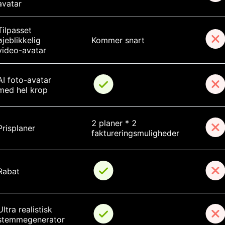
avatar
Tilpasset 
øjeblikkelig 
Kommer snart
video-avatar
AI foto-avatar 
med hel krop
2 planer * 2 
Prisplaner
faktureringsmuligheder
Rabat
Ultra realistisk 
stemmegenerator