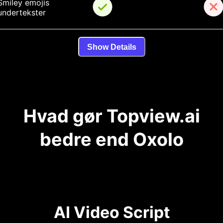
Smiley emojis 
undertekster
Show Details
Hvad gør Topview.ai
bedre end Oxolo
AI Video Script