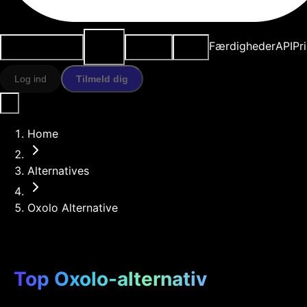
AI-
Anvendelsestilfælde
Ressourcer
Modeller
Færdigheder
API
Pr
værktøjer
Log ind
Tilmeld dig
Home
Alternatives
Oxolo Alternative
Top Oxolo-alternativ