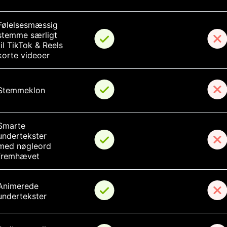
Følelsesmæssig 
stemme særligt 
til TikTok & Reels 
korte videoer
Stemmeklon
Smarte 
undertekster 
med nøgleord 
fremhævet
Animerede 
undertekster