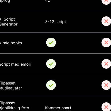
Sprog
42
AI Script 
3-12 script
Generator
Virale hooks
Script med emoji
Tilpasset 
studieavatar
Tilpasset 
øjeblikkelig foto-
Kommer snart