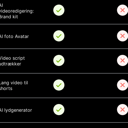
AI 
videoredigering: 
Brand kit
AI foto Avatar
Video script 
udtrækker
Lang video til 
shorts
AI lydgenerator