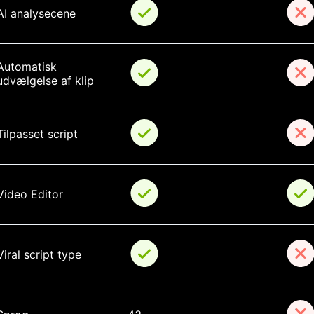
AI analysecene
Automatisk 
udvælgelse af klip
Tilpasset script
Video Editor
Viral script type