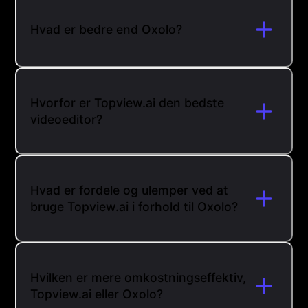
Hvad er bedre end Oxolo?
Hvorfor er Topview.ai den bedste
videoeditor?
Hvad er fordele og ulemper ved at
bruge Topview.ai i forhold til Oxolo?
Hvilken er mere omkostningseffektiv,
Topview.ai eller Oxolo?