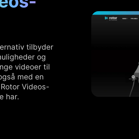
deos-
rnativ tilbyder
muligheder og
nge videoer til
 også med en
 Rotor Videos-
e har.