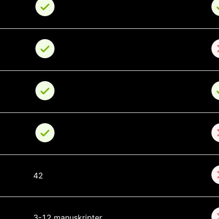
42
3-12 manuskripter