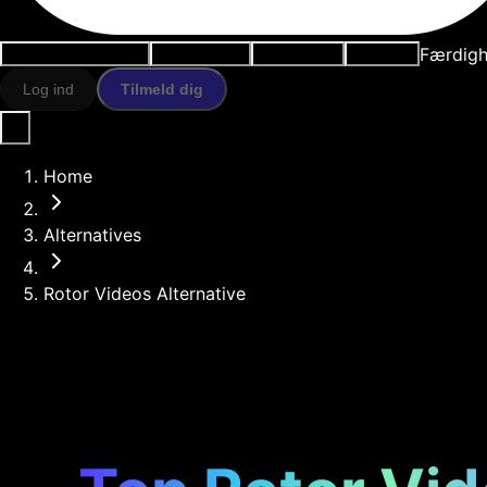
Færdigh
Anvendelsestilfælde
AI-værktøjer
Ressourcer
Modeller
Log ind
Tilmeld dig
Home
Alternatives
Rotor Videos Alternative