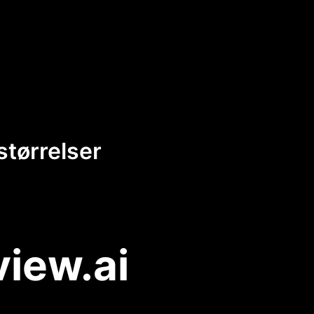
størrelser
view.ai