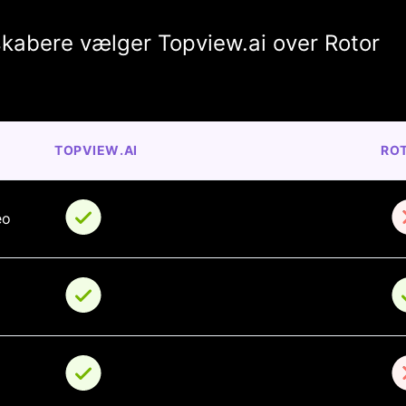
kabere vælger Topview.ai over Rotor
TOPVIEW.AI
RO
eo