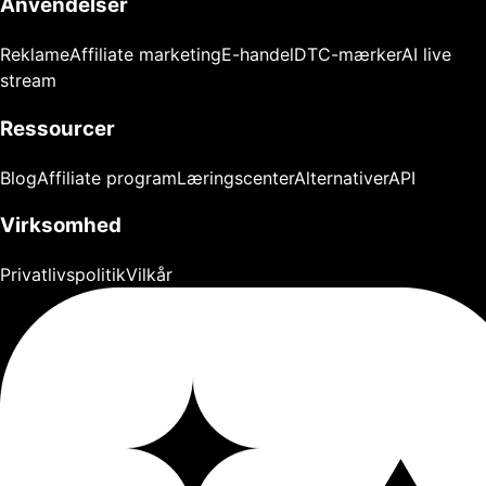
Anvendelser
Reklame
Affiliate marketing
E-handel
DTC-mærker
AI live
stream
Ressourcer
Blog
Affiliate program
Læringscenter
Alternativer
API
Virksomhed
Privatlivspolitik
Vilkår