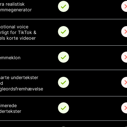
ra realistisk 
emmegenerator
otional voice 
ligt for TikTok & 
els korte videoer
emmeklon
arte undertekster 
d 
gleordsfremhævelse
imerede 
dertekster