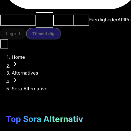
AI-
Anvendelsestilfælde
Ressourcer
Modeller
Færdigheder
API
Pr
værktøjer
Log ind
Tilmeld dig
Home
Alternatives
Sora Alternative
Top Sora Alternativ