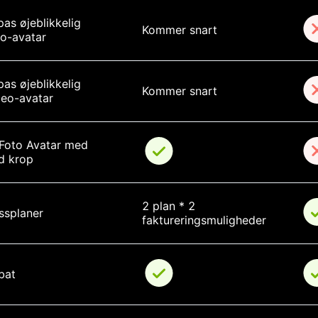
pas øjeblikkelig 
Kommer snart
to-avatar
pas øjeblikkelig 
Kommer snart
deo-avatar
 Foto Avatar med 
ld krop
2 plan * 2 
issplaner
faktureringsmuligheder
bat