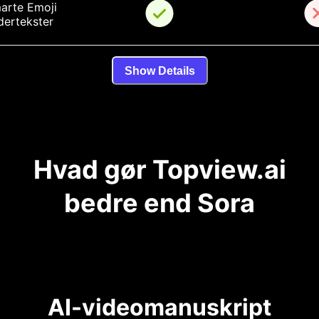
arte Emoji 
dertekster
Show Details
Hvad gør Topview.ai
bedre end Sora
AI-videomanuskript