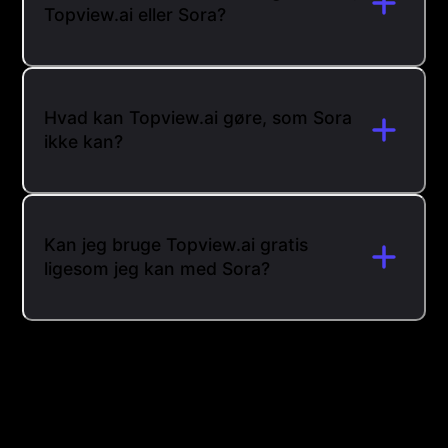
Topview.ai eller Sora?
Hvad kan Topview.ai gøre, som Sora
ikke kan?
Kan jeg bruge Topview.ai gratis
ligesom jeg kan med Sora?