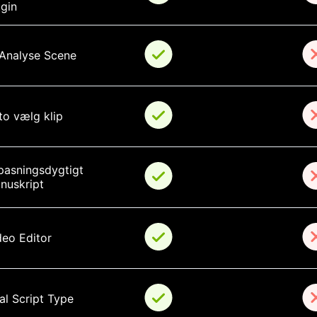
ugin
 Analyse Scene
to vælg klip
lpasningsdygtigt 
nuskript
deo Editor
al Script Type