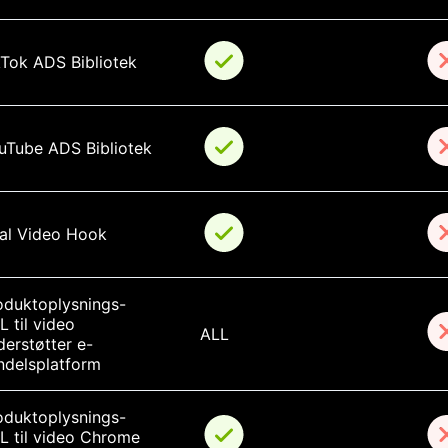
kTok ADS Bibliotek
uTube ADS Bibliotek
ral Video Hook
oduktoplysnings-
 til video 
ALL
derstøtter e-
ndelsplatform
oduktoplysnings-
L til video Chrome 