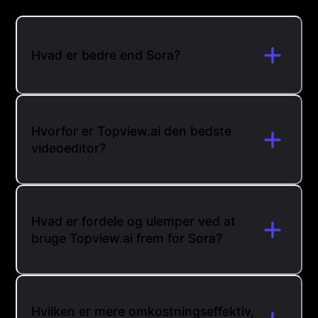
Hvad er bedre end Sora?
Hvorfor er Topview.ai den bedste
videoeditor?
Hvad er fordele og ulemper ved at
bruge Topview.ai frem for Sora?
Hvilken er mere omkostningseffektiv,