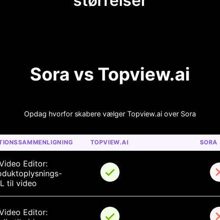
størrelser
Sora vs Topview.ai
Opdag hvorfor skabere vælger Topview.ai over Sora
TIONSSAMMENLIGNING
TOPVIEW.AI
SORA
Video Editor: 
oduktoplysnings-
 til video
Video Editor: 