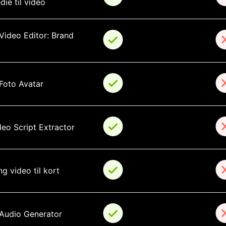
ie til video
 Video Editor: Brand 
 Foto Avatar
deo Script Extractor
g video til kort
 Audio Generator