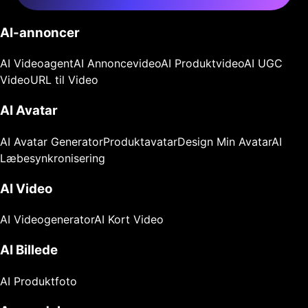
AI-annoncer
AI Videoagent
AI Annoncevideo
AI Produktvideo
AI UGC
Video
URL til Video
AI Avatar
AI Avatar Generator
Produktavatar
Design Min Avatar
AI
Læbesynkronisering
AI Video
AI Videogenerator
AI Kort Video
AI Billede
AI Produktfoto