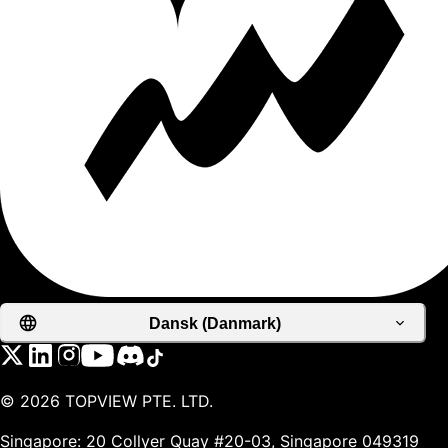
Dansk (Danmark)
©
2026
TOPVIEW PTE. LTD.
Singapore: 20 Collyer Quay #20-03, Singapore 049319