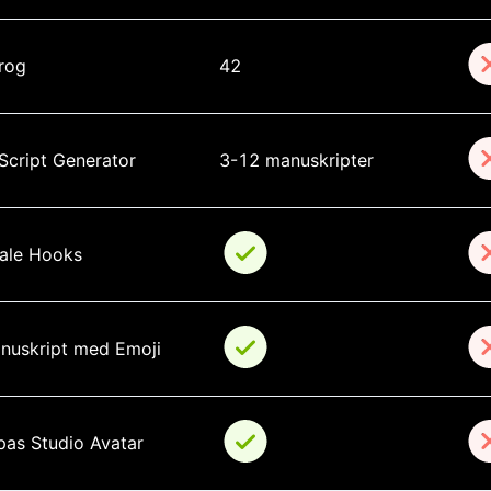
rog
42
 Script Generator
3-12 manuskripter
rale Hooks
nuskript med Emoji
lpas Studio Avatar