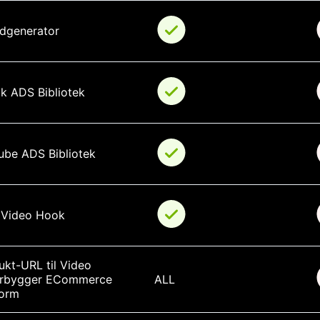
ydgenerator
ok ADS Bibliotek
ube ADS Bibliotek
l Video Hook
ukt-URL til Video 
rbygger ECommerce 
ALL
form