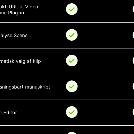
ukt-URL til Video 
me Plug-in
nalyse Scene
atisk valg af klip
asningsbart manuskript
o Editor