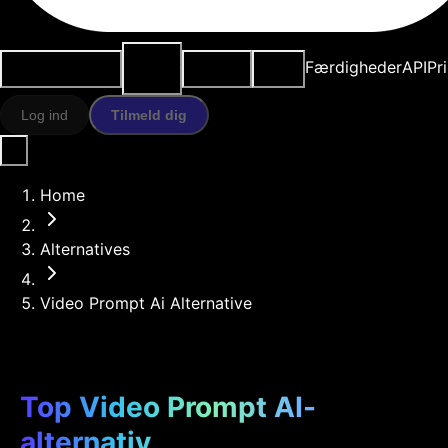
AI-
Anvendelsestilfælde
Ressourcer
Modeller
Færdigheder
API
Pr
værktøjer
Log ind
Tilmeld dig
Home
Alternatives
Video Prompt Ai Alternative
Top Video Prompt AI-
alternativ