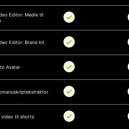
deo Editor: Medie til 
o
deo Editor: Brand kit
oto Avatar
omanuskriptekstraktor
video til shorts