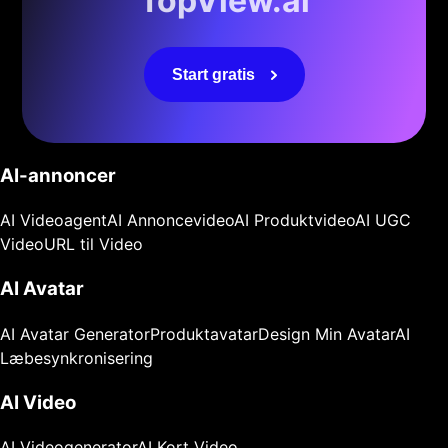
TopView.ai
Start gratis
AI-annoncer
AI Videoagent
AI Annoncevideo
AI Produktvideo
AI UGC
Video
URL til Video
AI Avatar
AI Avatar Generator
Produktavatar
Design Min Avatar
AI
Læbesynkronisering
AI Video
AI Videogenerator
AI Kort Video