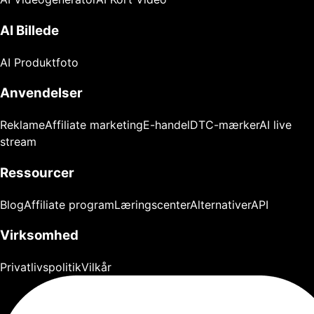
AI Billede
AI Produktfoto
Anvendelser
Reklame
Affiliate marketing
E-handel
DTC-mærker
AI live
stream
Ressourcer
Blog
Affiliate program
Læringscenter
Alternativer
API
Virksomhed
Privatlivspolitik
Vilkår