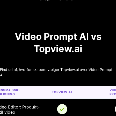
Video Prompt AI vs
Topview.ai
Find ud af, hvorfor skabere vælger Topview.ai over Video Prompt
AI
ONSMÆSSIG 
VID
TOPVIEW.AI
LIGNING
PRO
deo Editor: Produkt-
il video