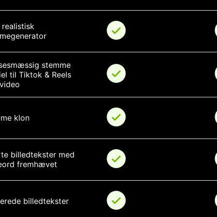
 realistisk 
megenerator
lsesmæssig stemme 
el til Tiktok & Reels 
 video
me klon
te billedtekster med 
eord fremhævet
erede billedtekster