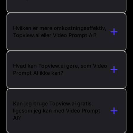
Hvilken er mere omkostningseffektiv,
Topview.ai eller Video Prompt AI?
Hvad kan Topview.ai gøre, som Video
Prompt AI ikke kan?
Kan jeg bruge Topview.ai gratis,
ligesom jeg kan med Video Prompt
AI?