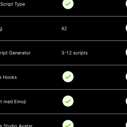
 Script Type
g
42
ript Generator
3-12 scripts
le Hooks
pt med Emoji
s Studio Avatar