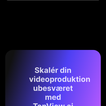
Skalér din
videoproduktion
ubesværet
med