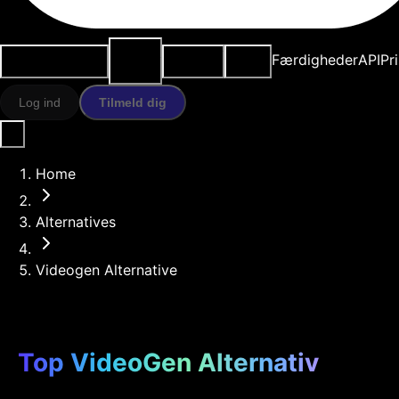
AI-
Anvendelsestilfælde
Ressourcer
Modeller
Færdigheder
API
Pr
værktøjer
Log ind
Tilmeld dig
Home
Alternatives
Videogen Alternative
Top VideoGen Alternativ