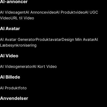
AI-annoncer
AI Videoagent
AI Annoncevideo
AI Produktvideo
AI UGC
Video
URL til Video
AI Avatar
AI Avatar Generator
Produktavatar
Design Min Avatar
AI
Læbesynkronisering
AI Video
AI Videogenerator
AI Kort Video
AI Billede
AI Produktfoto
Anvendelser