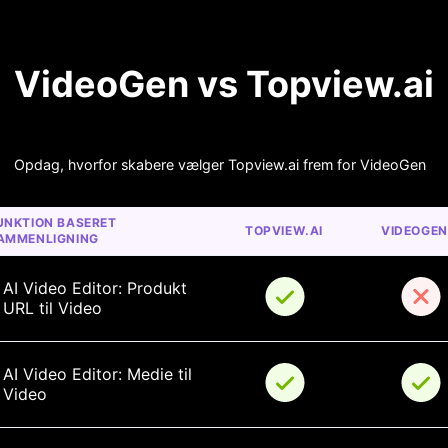
VideoGen vs Topview.ai
Opdag, hvorfor skabere vælger Topview.ai frem for VideoGen
UNKTION BASERET 
TOPVIEW.AI
VIDEOGEN
AMMENLIGNING
AI Video Editor: Produkt 
URL til Video
AI Video Editor: Medie til 
Video