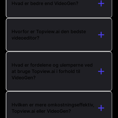
Hvad er bedre end VideoGen?
Hvorfor er Topview.ai den bedste
videoeditor?
Hvad er fordelene og ulemperne ved
at bruge Topview.ai i forhold til
VideoGen?
Hvilken er mere omkostningseffektiv,
Topview.ai eller VideoGen?