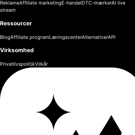
Reklame
Affiliate marketing
E-handel
DTC-mærker
AI live
stream
Ressourcer
Blog
Affiliate program
Læringscenter
Alternativer
API
Virksomhed
Privatlivspolitik
Vilkår