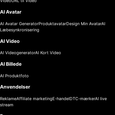
Video
URL til Video
AI Avatar
AI Avatar Generator
Produktavatar
Design Min Avatar
AI
Læbesynkronisering
AI Video
AI Videogenerator
AI Kort Video
AI Billede
AI Produktfoto
Anvendelser
Reklame
Affiliate marketing
E-handel
DTC-mærker
AI live
stream