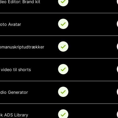
deo Editor: Brand kit
hoto Avatar
omanuskriptudtrækker
video til shorts
udio Generator
ok ADS Library