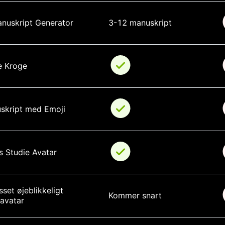
anuskript Generator
3-12 manuskript
e Kroge
skript med Emoji
s Studie Avatar
sset øjeblikkeligt 
Kommer snart
-avatar