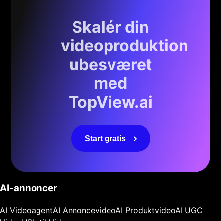
Skalér din
videoproduktion
ubesværet
med
TopView.ai
Start gratis
AI-annoncer
AI Videoagent
AI Annoncevideo
AI Produktvideo
AI UGC