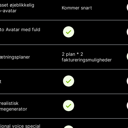
sset øjeblikkelig 
Kommer snart
o-avatar
to Avatar med fuld 
2 plan * 2 
sætningsplaner
faktureringsmuligheder
t
realistisk 
megenerator
onal voice special 