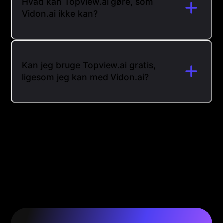
Hvad kan Topview.ai gøre, som
Vidon.ai ikke kan?
Kan jeg bruge Topview.ai gratis,
ligesom jeg kan med Vidon.ai?