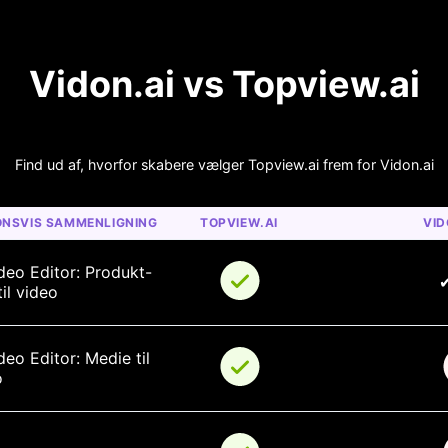
Vidon.ai vs Topview.ai
Find ud af, hvorfor skabere vælger Topview.ai frem for Vidon.ai
ONSVIS SAMMENLIGNING
TOPVIEW.AI
VID
deo Editor: Produkt-
il video
deo Editor: Medie til 
o