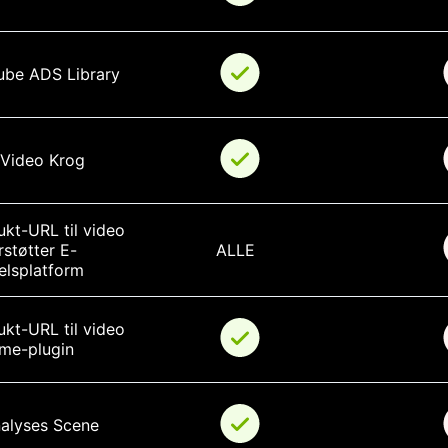
ube ADS Library
 Video Krog
kt-URL til video 
støtter E-
ALLE
elsplatform
kt-URL til video 
me-plugin
nalyses Scene