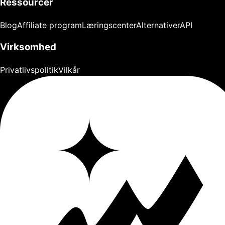
Ressourcer
Blog
Affiliate program
Læringscenter
Alternativer
API
Virksomhed
Privatlivspolitik
Vilkår