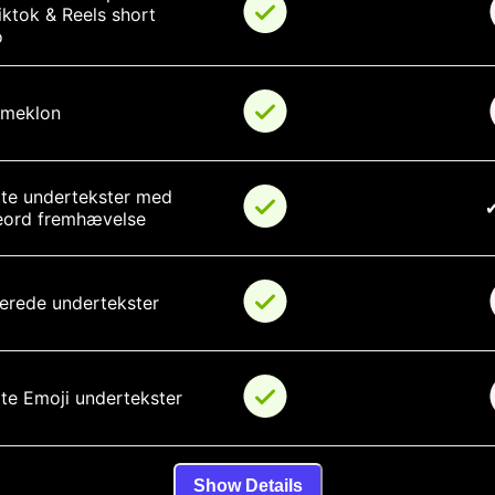
iktok & Reels short 
o
meklon
te undertekster med 
eord fremhævelse
erede undertekster
te Emoji undertekster
Show Details