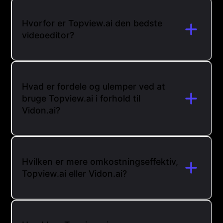
Hvorfor er Topview.ai den bedste
videoeditor?
Hvad er fordele og ulemper ved at
bruge Topview.ai i forhold til
Vidon.ai?
Hvilken er mere omkostningseffektiv,
Topview.ai eller Vidon.ai?