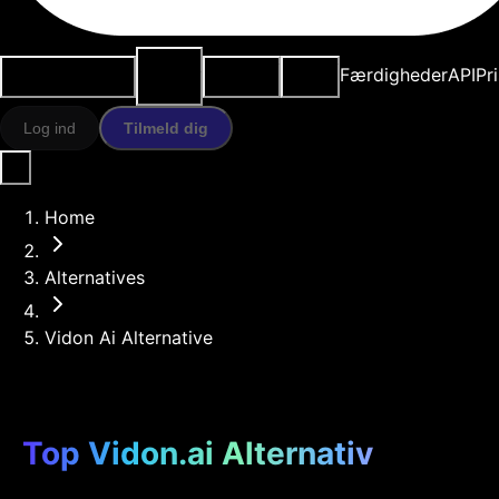
AI-
Anvendelsestilfælde
Ressourcer
Modeller
Færdigheder
API
Pr
værktøjer
Log ind
Tilmeld dig
Home
Alternatives
Vidon Ai Alternative
Top Vidon.ai Alternativ