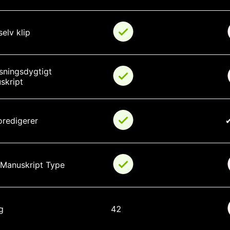
elv klip
sningsdygtigt 
skript
oredigerer
l Manuskript Type
g
42