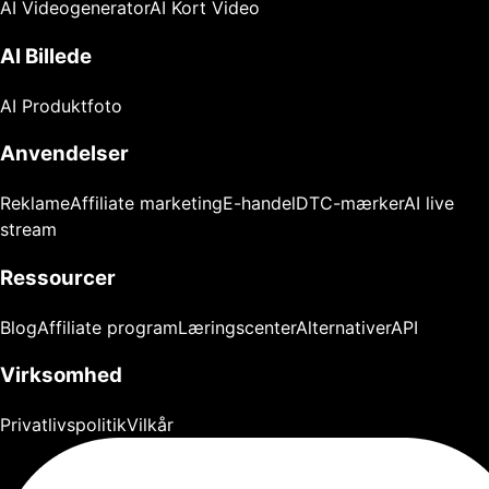
AI Videogenerator
AI Kort Video
AI Billede
AI Produktfoto
Anvendelser
Reklame
Affiliate marketing
E-handel
DTC-mærker
AI live
stream
Ressourcer
Blog
Affiliate program
Læringscenter
Alternativer
API
Virksomhed
Privatlivspolitik
Vilkår