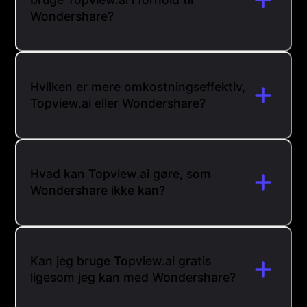
Wondershare?
Hvilken er mere omkostningseffektiv,
Topview.ai eller Wondershare?
Hvad kan Topview.ai gøre, som
Wondershare ikke kan?
Kan jeg bruge Topview.ai gratis
ligesom jeg kan med Wondershare?