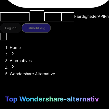
AI-
Anvendelsestilfælde
Ressourcer
Modeller
Færdigheder
API
Pr
værktøjer
Log ind
Tilmeld dig
Home
Alternatives
Wondershare Alternative
Top Wondershare-alternativ