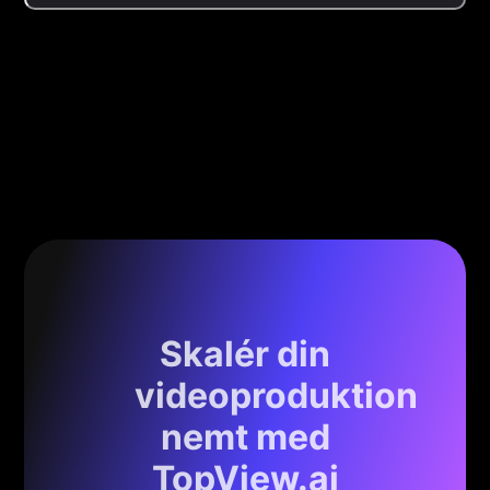
Skalér din
videoproduktion
nemt med
TopView.ai