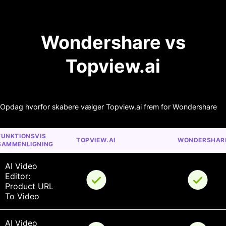
Wondershare vs
Topview.ai
Opdag hvorfor skabere vælger Topview.ai frem for Wondershare
FUNKTIONSVIS 
TOPVIEW.AI
WONDERSHAR
SAMMENLIGNING
AI Video 
Editor: 
Product URL 
To Video
AI Video 