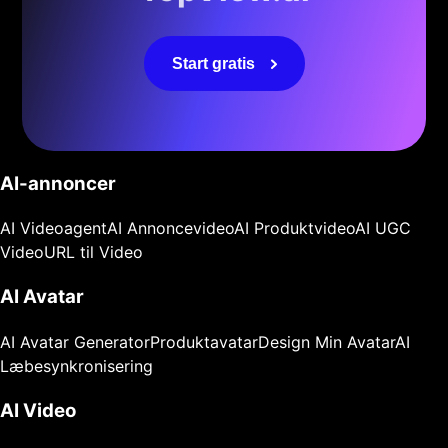
Start gratis
AI-annoncer
AI Videoagent
AI Annoncevideo
AI Produktvideo
AI UGC
Video
URL til Video
AI Avatar
AI Avatar Generator
Produktavatar
Design Min Avatar
AI
Læbesynkronisering
AI Video