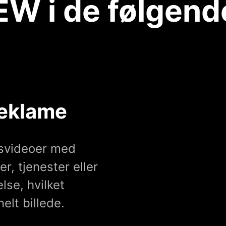
W i de følgende
reklame
dsvideoer med
r, tjenester eller
se, hvilket
elt billede.