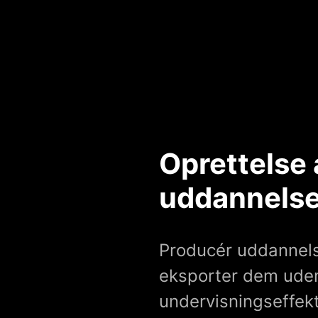
Oprettelse 
uddannelse
Producér uddannel
eksporter dem uden
undervisningseffek