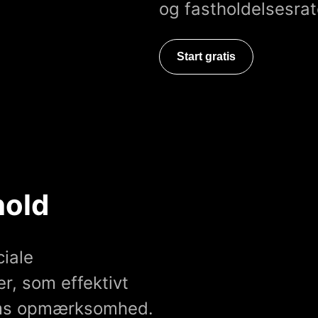
og fastholdelsesrat
Start gratis
hold
iale
, som effektivt
kums opmærksomhed.