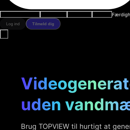
Færdigh
Anvendelsestilfælde
AI-værktøjer
Ressourcer
Modeller
Log ind
Tilmeld dig
Videogenerat
uden vandmæ
Brug TOPVIEW til hurtigt at gene