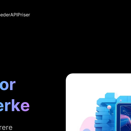
eder
API
Priser
or
rke
rere