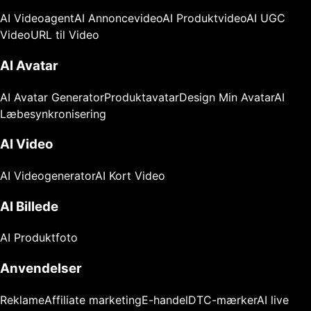
AI Videoagent
AI Annoncevideo
AI Produktvideo
AI UGC
Video
URL til Video
AI Avatar
AI Avatar Generator
Produktavatar
Design Min Avatar
AI
Læbesynkronisering
AI Video
AI Videogenerator
AI Kort Video
AI Billede
AI Produktfoto
Anvendelser
Reklame
Affiliate marketing
E-handel
DTC-mærker
AI live