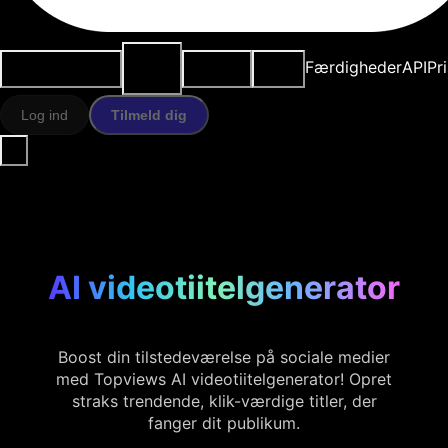
AI-
Anvendelsestilfælde
Ressourcer
Modeller
Færdigheder
API
Pr
værktøjer
Log ind
Tilmeld dig
AI videotiitelgenerator
Boost din tilstedeværelse på sociale medier
med Topviews AI videotiitelgenerator! Opret
straks trendende, klik-værdige titler, der
fanger dit publikum.