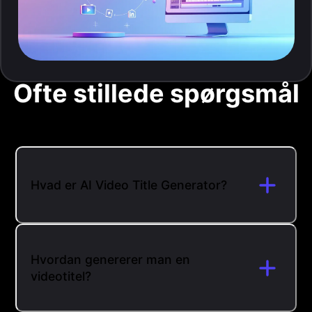
Ofte stillede spørgsmål
Hvad er AI Video Title Generator?
Hvordan genererer man en
videotitel?