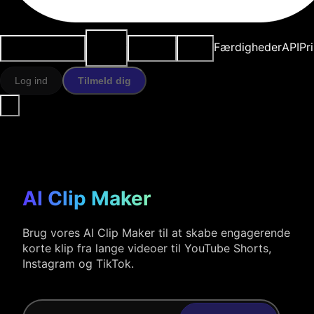
AI-
Anvendelsestilfælde
Ressourcer
Modeller
Færdigheder
API
Pr
værktøjer
Log ind
Tilmeld dig
AI Clip Maker
Brug vores AI Clip Maker til at skabe engagerende
korte klip fra lange videoer til YouTube Shorts,
Instagram og TikTok.