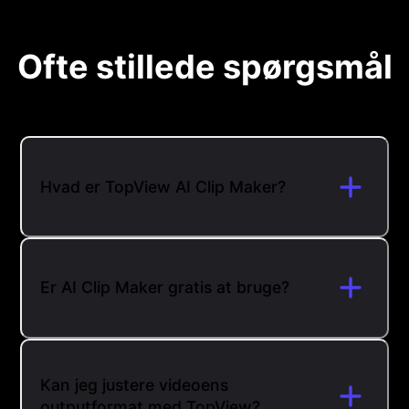
Ofte stillede spørgsmål
Hvad er TopView AI Clip Maker?
Er AI Clip Maker gratis at bruge?
Kan jeg justere videoens
outputformat med TopView?