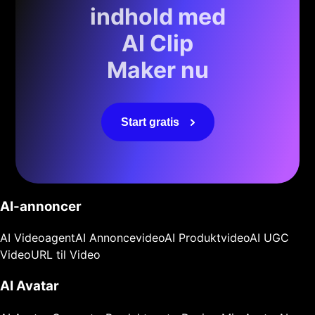
indhold med
AI Clip
Maker nu
Start gratis
AI-annoncer
AI Videoagent
AI Annoncevideo
AI Produktvideo
AI UGC
Video
URL til Video
AI Avatar