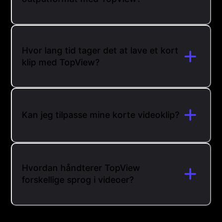
Hvor lang tid tager det at lave et kort
klip med TopView?
Kan jeg tilpasse mine korte videoklip?
Hvordan håndterer TopView
forskellige sprog i videoer?