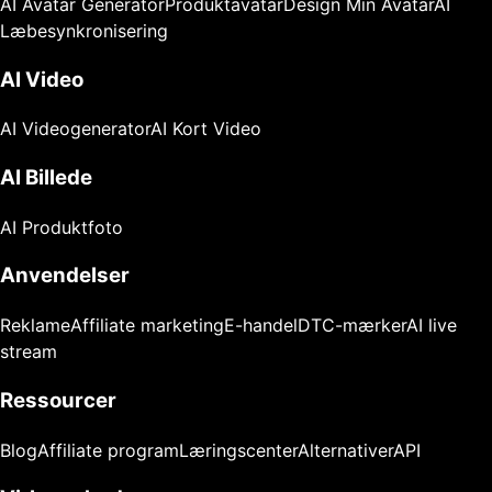
AI Avatar Generator
Produktavatar
Design Min Avatar
AI
Læbesynkronisering
AI Video
AI Videogenerator
AI Kort Video
AI Billede
AI Produktfoto
Anvendelser
Reklame
Affiliate marketing
E-handel
DTC-mærker
AI live
stream
Ressourcer
Blog
Affiliate program
Læringscenter
Alternativer
API