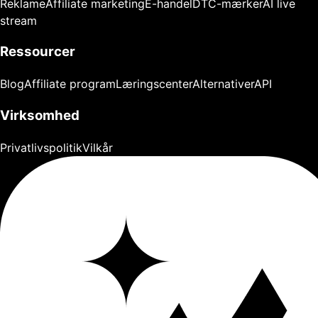
Reklame
Affiliate marketing
E-handel
DTC-mærker
AI live
stream
Ressourcer
Blog
Affiliate program
Læringscenter
Alternativer
API
Virksomhed
Privatlivspolitik
Vilkår