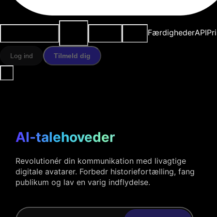
AI-
Anvendelsestilfælde
Ressourcer
Modeller
Færdigheder
API
Pr
værktøjer
Log ind
Tilmeld dig
AI-talehoveder
Revolutionér din kommunikation med livagtige
digitale avatarer. Forbedr historiefortælling, fang
publikum og lav en varig indflydelse.