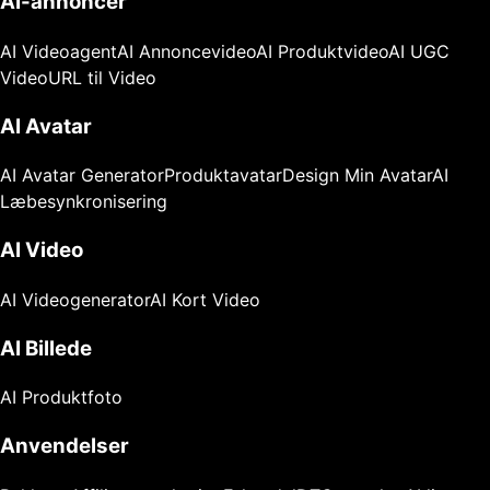
AI-annoncer
AI Videoagent
AI Annoncevideo
AI Produktvideo
AI UGC
Video
URL til Video
AI Avatar
AI Avatar Generator
Produktavatar
Design Min Avatar
AI
Læbesynkronisering
AI Video
AI Videogenerator
AI Kort Video
AI Billede
AI Produktfoto
Anvendelser