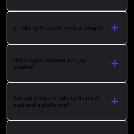
Er Talking Heads AI nemt at bruge?
Hvilke typer avatarer kan jeg
oprette?
Kan jeg integrere Talking Heads AI
med andre platforme?