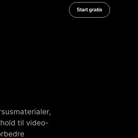
Start gratis
rsusmaterialer,
old til video-
orbedre