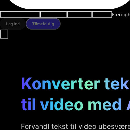
Færdigh
Anvendelsestilfælde
AI-værktøjer
Ressourcer
Modeller
Log ind
Tilmeld dig
Konverter tek
til video med 
Forvandl tekst til video ubesvære