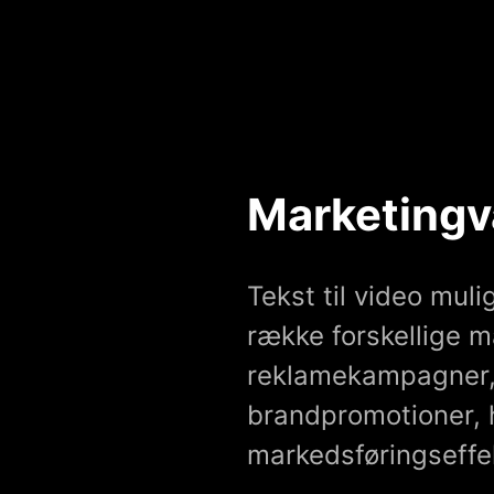
Marketingv
Tekst til video muli
række forskellige m
reklamekampagner,
brandpromotioner, h
markedsføringseffek