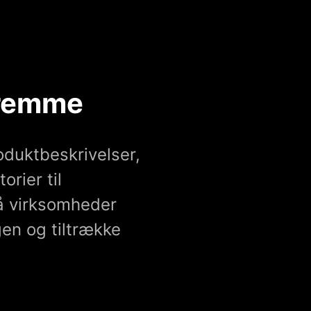
fremme
oduktbeskrivelser,
orier til
må virksomheder
en og tiltrække