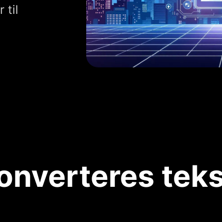
 til
nverteres tekst