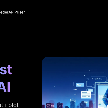
eder
API
Priser
st
AI
t i blot