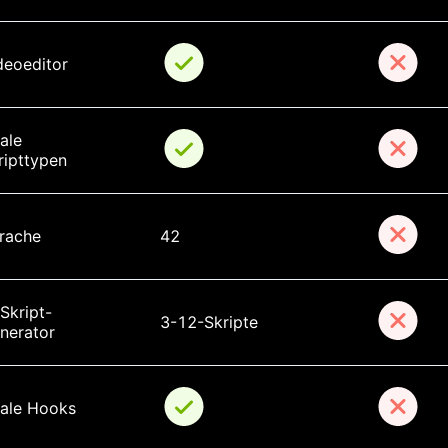
deoeditor
ale 
ripttypen
rache
42
-Skript-
3-12-Skripte
nerator
rale Hooks