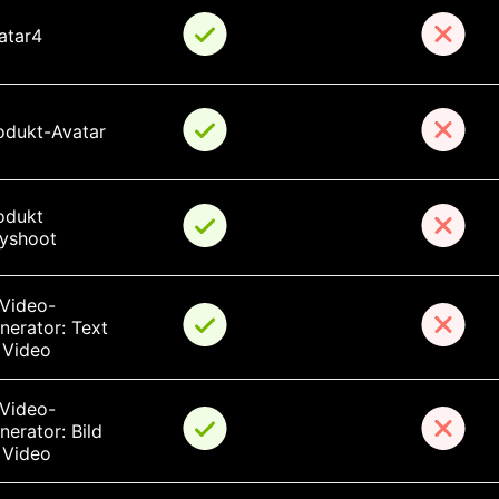
atar4
odukt-Avatar
odukt 
yshoot
-Video-
nerator: Text 
 Video
-Video-
nerator: Bild 
 Video