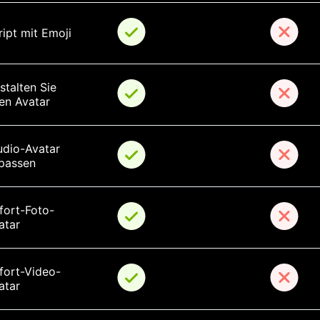
ript mit Emoji
stalten Sie 
ren Avatar
udio-Avatar 
passen
fort-Foto-
atar
fort-Video-
atar