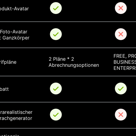
odukt-Avatar
-Foto-Avatar 
t Ganzkörper
FREE, PRO
2 Pläne * 2 
rifpläne
BUSINESS
Abrechnungsoptionen
ENTERPR
batt
rarealistischer 
rachgenerator