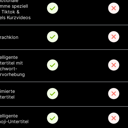
otionale 
imme speziell 
r Tiktok & 
els Kurzvideos
rachklon
elligente 
ertitel mit 
ichwort-
rvorhebung
imierte 
tertitel
elligente 
oji-Untertitel