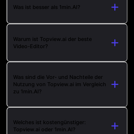
Was ist besser als 1min.AI?
Warum ist Topview.ai der beste
Video-Editor?
Was sind die Vor- und Nachteile der
Nutzung von Topview.ai im Vergleich
zu 1min.AI?
Welches ist kostengünstiger:
Topview.ai oder 1min.AI?