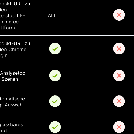
odukt-URL zu 
deo 
terstützt E-
ALL
mmerce-
attform
odukt-URL zu 
deo Chrome 
ugin
-Analysetool 
r Szenen
tomatische 
ip-Auswahl
passbares 
ript