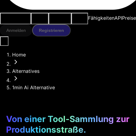
Anwendungsfälle
KI-Tools
Ressourcen
Modelle
Fähigkeiten
API
Preise
Anmelden
Registrieren
Home
Alternatives
1min Ai Alternative
Von einer Tool-Sammlung zur
Produktionsstraße.