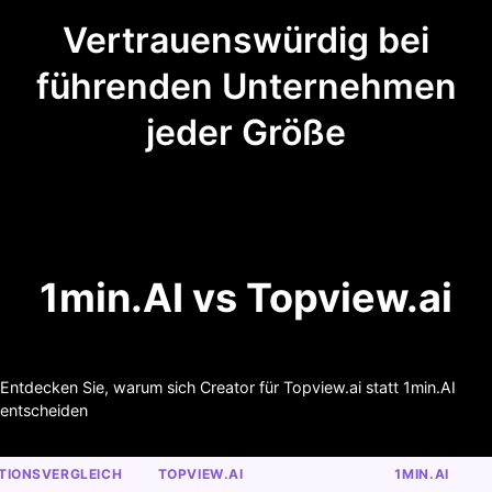
Vertrauenswürdig bei
führenden Unternehmen
jeder Größe
1min.AI vs Topview.ai
Entdecken Sie, warum sich Creator für Topview.ai statt 1min.AI
entscheiden
TIONSVERGLEICH
TOPVIEW.AI
1MIN.AI