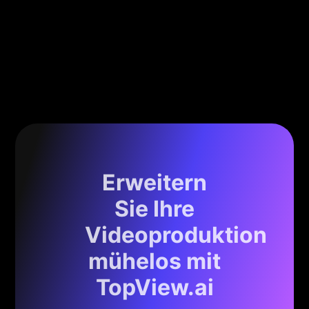
Erweitern
Sie Ihre
Videoproduktion
mühelos mit
TopView.ai