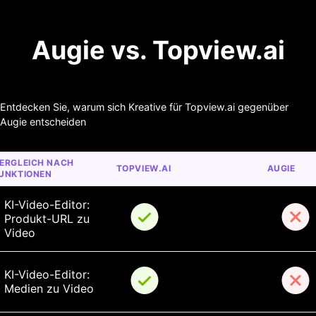
Augie vs. Topview.ai
Entdecken Sie, warum sich Kreative für Topview.ai gegenüber
Augie entscheiden
ERGLEICH NACH 
TOPVIEW.AI
AUGIE
UNKTIONEN
KI-Video-Editor: 
Produkt-URL zu 
Video
KI-Video-Editor: 
Medien zu Video