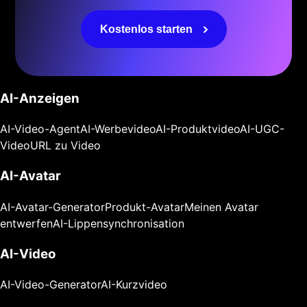
Kostenlos starten
AI-Anzeigen
AI-Video-Agent
AI-Werbevideo
AI-Produktvideo
AI-UGC-
Video
URL zu Video
AI-Avatar
AI-Avatar-Generator
Produkt-Avatar
Meinen Avatar
entwerfen
AI-Lippensynchronisation
AI-Video
AI-Video-Generator
AI-Kurzvideo