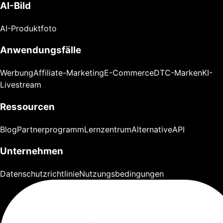
AI-Bild
AI-Produktfoto
Anwendungsfälle
Werbung
Affiliate-Marketing
E-Commerce
DTC-Marken
KI-
Livestream
Ressourcen
Blog
Partnerprogramm
Lernzentrum
Alternative
API
Unternehmen
Datenschutzrichtlinie
Nutzungsbedingungen