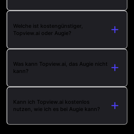
Welche ist kostengünstiger,
Topview.ai oder Augie?
Was kann Topview.ai, das Augie nicht
kann?
Kann ich Topview.ai kostenlos
nutzen, wie ich es bei Augie kann?