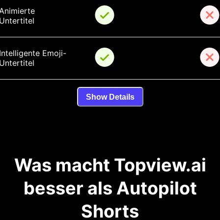
Animierte 
Untertitel
Intelligente Emoji-
Untertitel
Show Details
Was macht Topview.ai
besser als Autopilot
Shorts