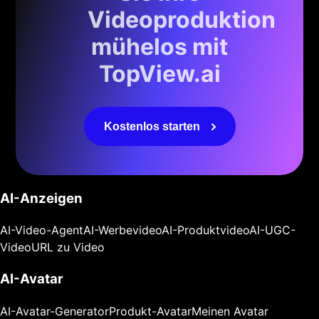
Videoproduktion
mühelos mit
TopView.ai
Kostenlos starten
AI-Anzeigen
AI-Video-Agent
AI-Werbevideo
AI-Produktvideo
AI-UGC-
Video
URL zu Video
AI-Avatar
AI-Avatar-Generator
Produkt-Avatar
Meinen Avatar