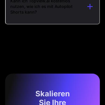
Kann ich Topview.ai kostenlos
nutzen, wie ich es mit Autopilot
Shorts kann?
Skalieren
Sie Ihre