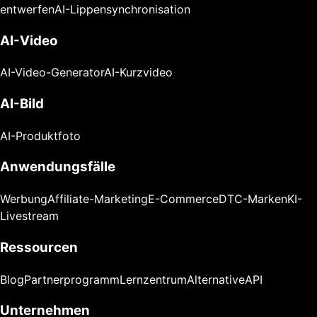
entwerfen
AI-Lippensynchronisation
AI-Video
AI-Video-Generator
AI-Kurzvideo
AI-Bild
AI-Produktfoto
Anwendungsfälle
Werbung
Affiliate-Marketing
E-Commerce
DTC-Marken
KI-
Livestream
Ressourcen
Blog
Partnerprogramm
Lernzentrum
Alternative
API
Unternehmen