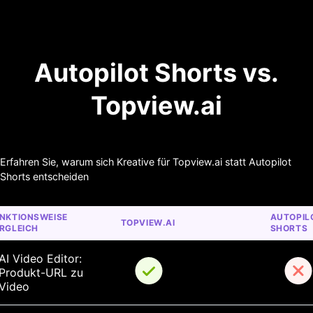
Autopilot Shorts vs.
Topview.ai
Erfahren Sie, warum sich Kreative für Topview.ai statt Autopilot
Shorts entscheiden
NKTIONSWEISE 
AUTOPIL
TOPVIEW.AI
RGLEICH
SHORTS
AI Video Editor: 
Produkt-URL zu 
Video