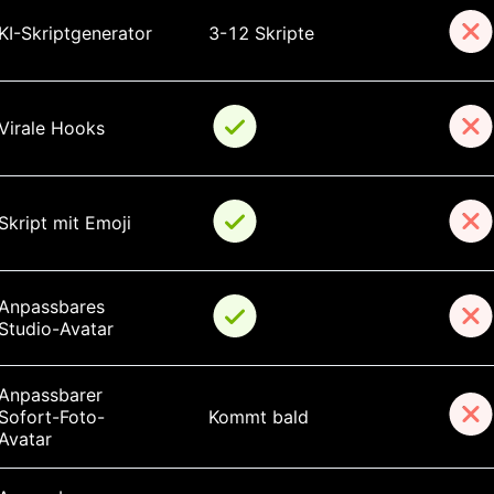
KI-Skriptgenerator
3-12 Skripte
Virale Hooks
Skript mit Emoji
Anpassbares 
Studio-Avatar
Anpassbarer 
Sofort-Foto-
Kommt bald
Avatar