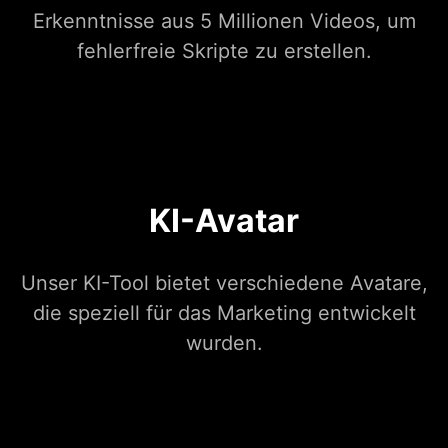
Erkenntnisse aus 5 Millionen Videos, um
fehlerfreie Skripte zu erstellen.
KI-Avatar
Unser KI-Tool bietet verschiedene Avatare,
die speziell für das Marketing entwickelt
wurden.