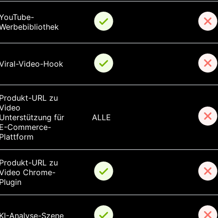
YouTube-
Werbebibliothek
Viral-Video-Hook
Produkt-URL zu 
Video 
Unterstützung für 
ALLE
E-Commerce-
Plattform
Produkt-URL zu 
Video Chrome-
Plugin
KI-Analyse-Szene