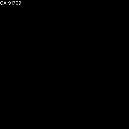
CA 91709