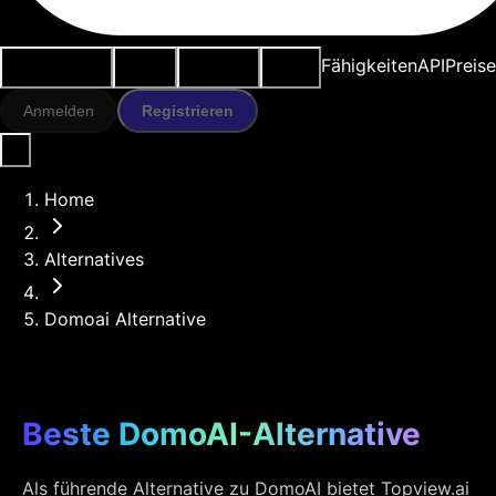
Anwendungsfälle
KI-Tools
Ressourcen
Modelle
Fähigkeiten
API
Preise
Anmelden
Registrieren
Home
Alternatives
Domoai Alternative
Beste DomoAI-Alternative
Als führende Alternative zu DomoAI bietet Topview.ai