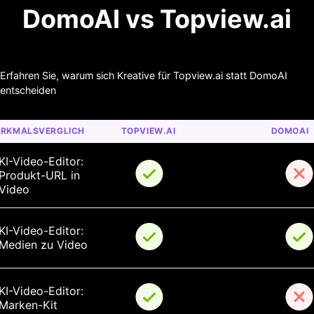
DomoAI vs Topview.ai
Erfahren Sie, warum sich Kreative für Topview.ai statt DomoAI
entscheiden
RKMALSVERGLICH
TOPVIEW.AI
DOMOAI
KI-Video-Editor: 
Produkt-URL in 
Video
KI-Video-Editor: 
Medien zu Video
KI-Video-Editor: 
Marken-Kit