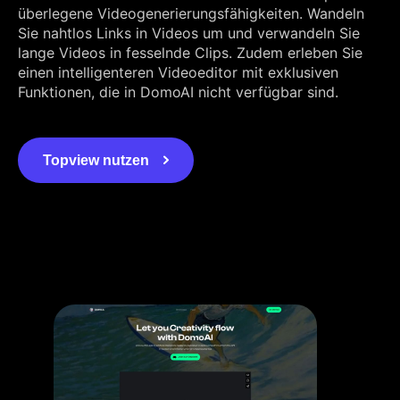
überlegene Videogenerierungsfähigkeiten. Wandeln
Sie nahtlos Links in Videos um und verwandeln Sie
lange Videos in fesselnde Clips. Zudem erleben Sie
einen intelligenteren Videoeditor mit exklusiven
Funktionen, die in DomoAI nicht verfügbar sind.
Topview nutzen