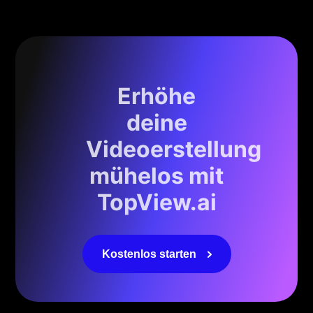
Erhöhe
deine
Videoerstellung
mühelos mit
TopView.ai
Kostenlos starten