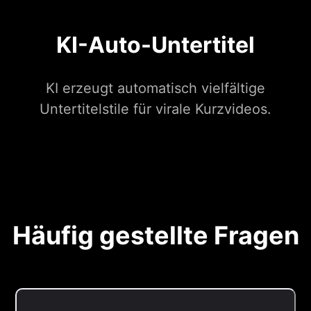
KI-Auto-Untertitel
KI erzeugt automatisch vielfältige
Untertitelstile für virale Kurzvideos.
Häufig gestellte Fragen