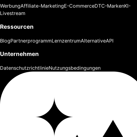
Werbung
Affiliate-Marketing
E-Commerce
DTC-Marken
KI-
Livestream
Ressourcen
Blog
Partnerprogramm
Lernzentrum
Alternative
API
Unternehmen
Datenschutzrichtlinie
Nutzungsbedingungen