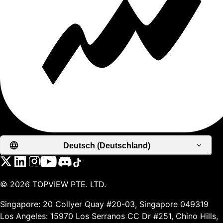
Deutsch (Deutschland)
©
2026
TOPVIEW PTE. LTD.
Singapore: 20 Collyer Quay #20-03, Singapore 049319
Los Angeles: 15970 Los Serranos CC Dr #251, Chino Hills,