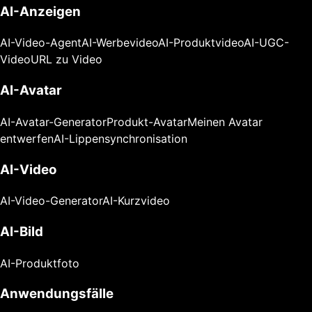
AI-Anzeigen
AI-Video-Agent
AI-Werbevideo
AI-Produktvideo
AI-UGC-
Video
URL zu Video
AI-Avatar
AI-Avatar-Generator
Produkt-Avatar
Meinen Avatar
entwerfen
AI-Lippensynchronisation
AI-Video
AI-Video-Generator
AI-Kurzvideo
AI-Bild
AI-Produktfoto
Anwendungsfälle