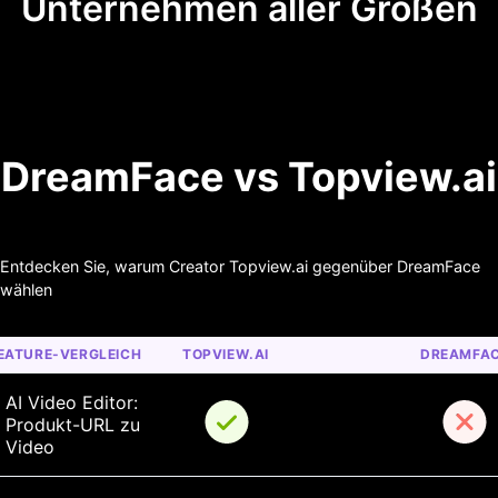
Unternehmen aller Größen
DreamFace vs Topview.ai
Entdecken Sie, warum Creator Topview.ai gegenüber DreamFace
wählen
EATURE-VERGLEICH
TOPVIEW.AI
DREAMFA
AI Video Editor: 
Produkt-URL zu 
Video