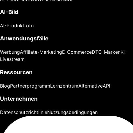
AI-Bild
AI-Produktfoto
Anwendungsfälle
Werbung
Affiliate-Marketing
E-Commerce
DTC-Marken
KI-
Livestream
Ressourcen
Blog
Partnerprogramm
Lernzentrum
Alternative
API
Unternehmen
Datenschutzrichtlinie
Nutzungsbedingungen