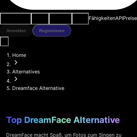
Anwendungsfälle
KI-Tools
Ressourcen
Modelle
Fähigkeiten
API
Preise
Anmelden
Registrieren
Home
Alternatives
Dreamface Alternative
Top DreamFace Alternative
DreamFace macht Spaß, um Fotos zum Singen zu