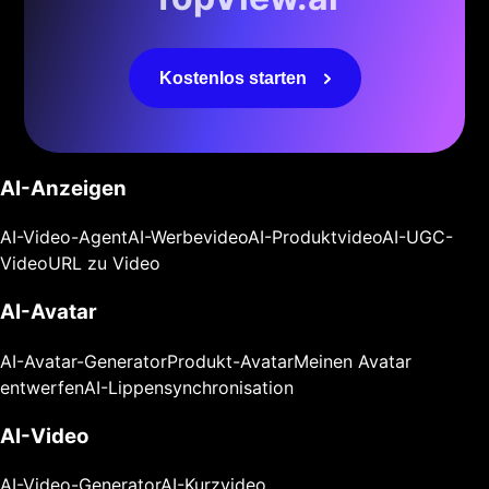
Kostenlos starten
AI-Anzeigen
AI-Video-Agent
AI-Werbevideo
AI-Produktvideo
AI-UGC-
Video
URL zu Video
AI-Avatar
AI-Avatar-Generator
Produkt-Avatar
Meinen Avatar
entwerfen
AI-Lippensynchronisation
AI-Video
AI-Video-Generator
AI-Kurzvideo