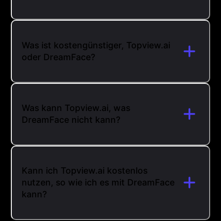
Was ist kostengünstiger, Topview.ai
oder DreamFace?
Was kann Topview.ai, was
DreamFace nicht kann?
Kann ich Topview.ai kostenlos
nutzen, so wie ich es mit DreamFace
kann?