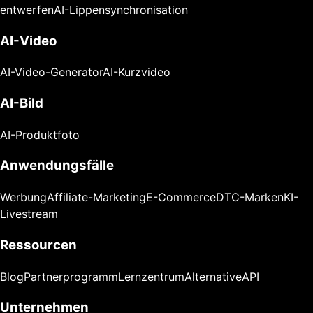
entwerfen
AI-Lippensynchronisation
AI-Video
AI-Video-Generator
AI-Kurzvideo
AI-Bild
AI-Produktfoto
Anwendungsfälle
Werbung
Affiliate-Marketing
E-Commerce
DTC-Marken
KI-
Livestream
Ressourcen
Blog
Partnerprogramm
Lernzentrum
Alternative
API
Unternehmen