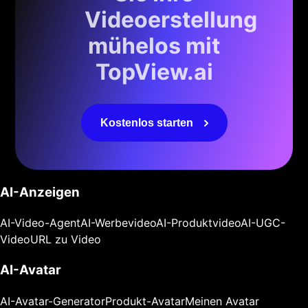
Videoerstellung
mühelos mit
TopView.ai
Kostenlos starten
AI-Anzeigen
AI-Video-Agent
AI-Werbevideo
AI-Produktvideo
AI-UGC-
Video
URL zu Video
AI-Avatar
AI-Avatar-Generator
Produkt-Avatar
Meinen Avatar