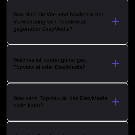
Was sind die Vor- und Nachteile der
Verwendung von Topview.ai
gegenüber EasyMedia?
Welches ist kostengünstiger,
Topview.ai oder EasyMedia?
Was kann Topview.ai, das EasyMedia
nicht kann?