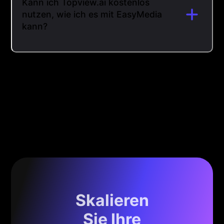
Kann ich Topview.ai kostenlos
nutzen, wie ich es mit EasyMedia
kann?
Skalieren
Sie Ihre