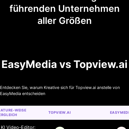
führenden Unternehmen
aller Größen
EasyMedia vs Topview.ai
Entdecken Sie, warum Kreative sich für Topview.ai anstelle von
EasyMedia entscheiden
EATURE-WEISE 
TOPVIEW.AI
EASYMED
ERGLEICH
KI Video-Editor: 