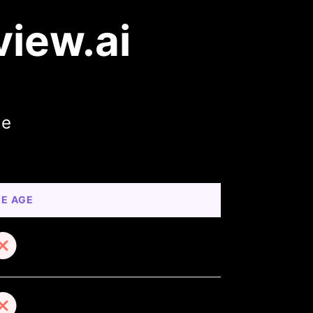
view.ai
le
CE AGE