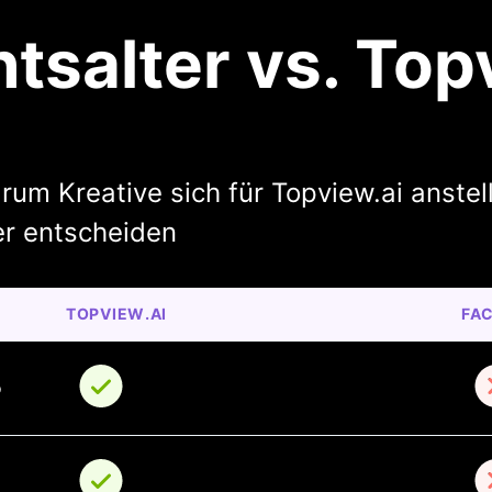
tsalter vs. Top
rum Kreative sich für Topview.ai anstel
er entscheiden
TOPVIEW.AI
FA
o