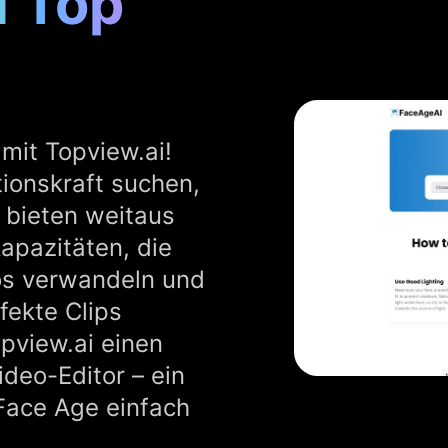
u Top
mit Topview.ai!
ionskraft suchen,
r bieten weitaus
apazitäten, die
os verwandeln und
fekte Clips
pview.ai einen
ideo-Editor – ein
Face Age einfach