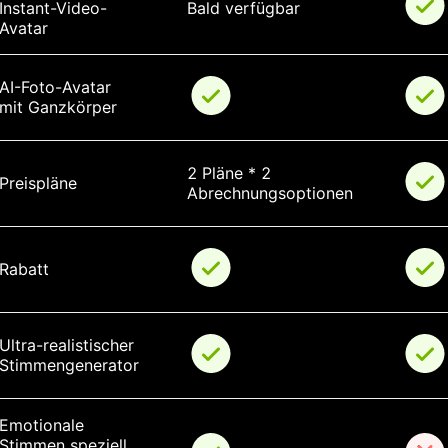
Instant-Video-
Bald verfügbar
Avatar
AI-Foto-Avatar 
mit Ganzkörper
2 Pläne * 2 
Preispläne
Abrechnungsoptionen
Rabatt
Ultra-realistischer 
Stimmengenerator
Emotionale 
Stimmen speziell 