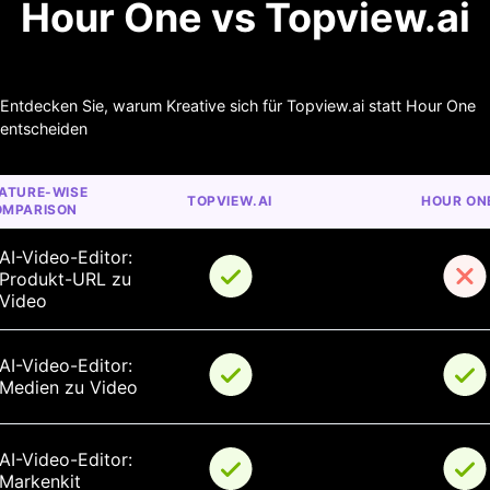
Hour One vs Topview.ai
Entdecken Sie, warum Kreative sich für Topview.ai statt Hour One
entscheiden
ATURE-WISE 
TOPVIEW.AI
HOUR ON
OMPARISON
AI-Video-Editor: 
Produkt-URL zu 
Video
AI-Video-Editor: 
Medien zu Video
AI-Video-Editor: 
Markenkit