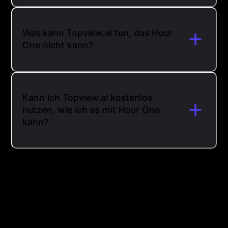
Was kann Topview.ai tun, das Hour
One nicht kann?
Kann ich Topview.ai kostenlos
nutzen, wie ich es mit Hour One
kann?