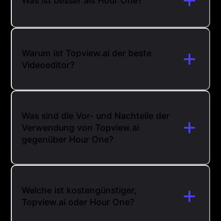
Was ist besser als Hour One?
Warum ist Topview.ai der beste
Videoeditor?
Was sind die Vor- und Nachteile der
Verwendung von Topview.ai
gegenüber Hour One?
Welche ist kostengünstiger,
Topview.ai oder Hour One?