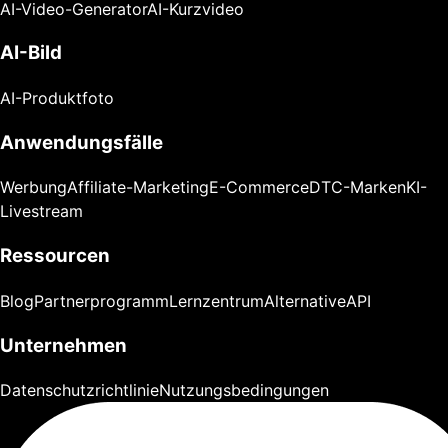
AI-Video-Generator
AI-Kurzvideo
AI-Bild
AI-Produktfoto
Anwendungsfälle
Werbung
Affiliate-Marketing
E-Commerce
DTC-Marken
KI-
Livestream
Ressourcen
Blog
Partnerprogramm
Lernzentrum
Alternative
API
Unternehmen
Datenschutzrichtlinie
Nutzungsbedingungen