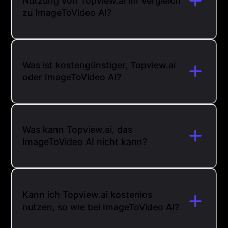
Nutzung von Topview.ai im Vergleich
zu ImageToVideo AI?
Was ist kostengünstiger, Topview.ai
oder ImageToVideo AI?
Was kann Topview.ai, das
ImageToVideo AI nicht kann?
Kann ich Topview.ai kostenlos
nutzen, so wie bei ImageToVideo AI?