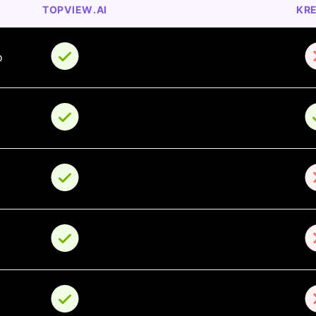
TOPVIEW.AI
KRE
o