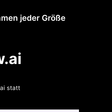
hmen jeder Größe
.ai
ai statt