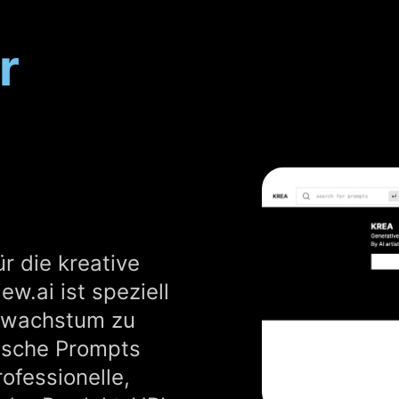
r
ür die kreative
w.ai ist speziell
tswachstum zu
rische Prompts
rofessionelle,